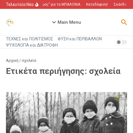
Μετάβαση στο περιεχόμενο
Τελευταία Νέα
“Πόλεμος” για τα ΜΠΑΛΟΝΙΑ
Κατεδάφιση!
Σκάνδαλο π
Main Menu
ΤΕΧΝΕΣ και ΠΟΛΙΤΙΣΜΟΣ
ΦΥΣΗ και ΠΕΡΙΒΑΛΛΟΝ
ΨΥΧΟΛΟΓΙΑ και ΔΙΑΤΡΟΦΗ
Αρχική
/
σχολεία
Ετικέτα περιήγησης: σχολεία