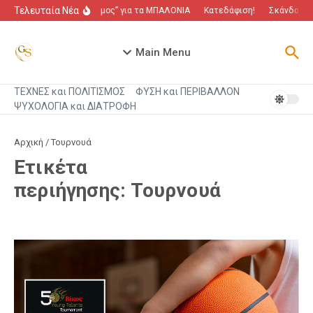
Μετάβαση στο περιεχόμενο
Τελευταία Νέα
“Πόλεμος” για τα ΜΠΑΛΟΝΙΑ
Κατεδάφιση!
Σκάνδαλο π
Main Menu
ΤΕΧΝΕΣ και ΠΟΛΙΤΙΣΜΟΣ
ΦΥΣΗ και ΠΕΡΙΒΑΛΛΟΝ
ΨΥΧΟΛΟΓΙΑ και ΔΙΑΤΡΟΦΗ
Αρχική
/
Τουρνουά
Ετικέτα
περιήγησης: Τουρνουά