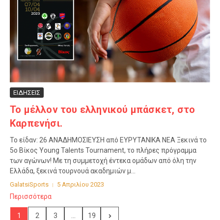
ΕΙΔΗΣΕΙΣ
Το μέλλον του ελληνικού μπάσκετ, στο
Καρπενήσι.
Το είδαν: 26 ΑΝΑΔΗΜΟΣΙΕΥΣΗ από ΕΥΡΥΤΑΝΙΚΑ ΝΕΑ Ξεκινά το
5ο Βίκος Young Talents Tournament, το πλήρες πρόγραμμα
των αγώνων! Με τη συμμετοχή έντεκα ομάδων από όλη την
Ελλάδα, ξεκινά τουρνουά ακαδημιών μ...
GalatsiSports
5 Απριλίου 2023
Περισσότερα
1
2
3
...
19