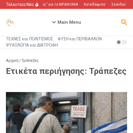
Μετάβαση στο περιεχόμενο
Τελευταία Νέα
“Πόλεμος” για τα ΜΠΑΛΟΝΙΑ
Κατεδάφιση!
Σκάνδαλο που
Main Menu
ΤΕΧΝΕΣ και ΠΟΛΙΤΙΣΜΟΣ
ΦΥΣΗ και ΠΕΡΙΒΑΛΛΟΝ
ΨΥΧΟΛΟΓΙΑ και ΔΙΑΤΡΟΦΗ
Αρχική
/
Τράπεζες
Ετικέτα περιήγησης: Τράπεζες