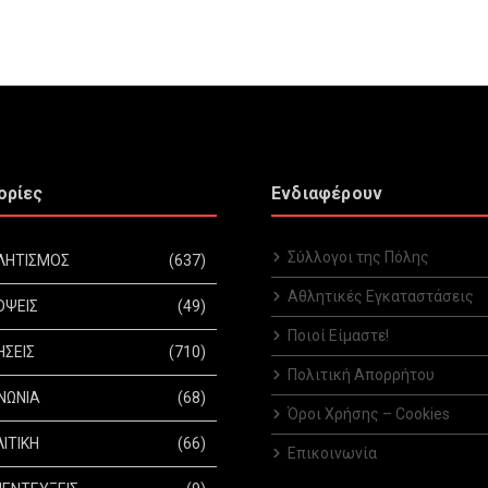
ορίες
Ενδιαφέρουν
Σύλλογοι της Πόλης
ΛΗΤΙΣΜΟΣ
(637)
Αθλητικές Εγκαταστάσεις
ΟΨΕΙΣ
(49)
Ποιοί Είμαστε!
ΗΣΕΙΣ
(710)
Πολιτική Απορρήτου
ΝΩΝΙΑ
(68)
Όροι Χρήσης – Cookies
ΙΤΙΚΗ
(66)
Επικοινωνία