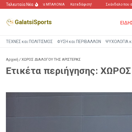
Μετάβαση στο περιεχόμενο
Τελευταία Νέα
“Πόλεμος” για τα ΜΠΑΛΟΝΙΑ
Κατεδάφιση!
Σκάνδαλο που αγγ
GalatsiSports
ΕΙΔΗ
ΤΕΧΝΕΣ και ΠΟΛΙΤΙΣΜΟΣ
ΦΥΣΗ και ΠΕΡΙΒΑΛΛΟΝ
ΨΥΧΟΛΟΓΙΑ κ
Αρχική
/
ΧΩΡΟΣ ΔΙΑΛΟΓΟΥ ΤΗΣ ΑΡΙΣΤΕΡΑΣ
Ετικέτα περιήγησης: ΧΩΡΟ