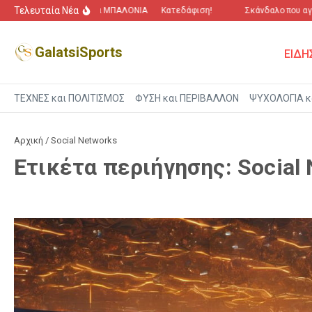
Μετάβαση στο περιεχόμενο
Τελευταία Νέα
“Πόλεμος” για τα ΜΠΑΛΟΝΙΑ
Κατεδάφιση!
Σκάνδαλο που αγγί
GalatsiSports
ΕΙΔΗ
ΤΕΧΝΕΣ και ΠΟΛΙΤΙΣΜΟΣ
ΦΥΣΗ και ΠΕΡΙΒΑΛΛΟΝ
ΨΥΧΟΛΟΓΙΑ κ
Αρχική
/
Social Networks
Ετικέτα περιήγησης: Social