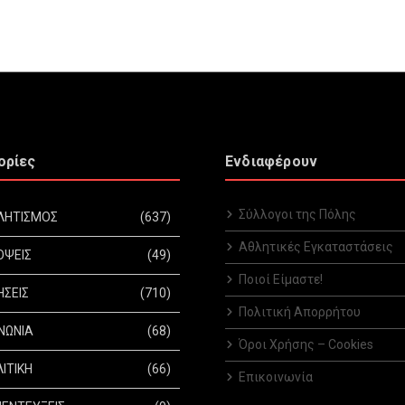
ορίες
Ενδιαφέρουν
Σύλλογοι της Πόλης
ΛΗΤΙΣΜΟΣ
(637)
Αθλητικές Εγκαταστάσεις
ΟΨΕΙΣ
(49)
Ποιοί Είμαστε!
ΗΣΕΙΣ
(710)
Πολιτική Απορρήτου
ΝΩΝΙΑ
(68)
Όροι Χρήσης – Cookies
ΙΤΙΚΗ
(66)
Επικοινωνία