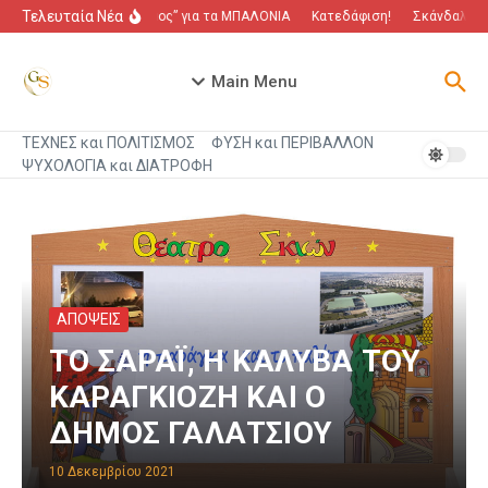
Μετάβαση στο περιεχόμενο
Τελευταία Νέα
“Πόλεμος” για τα ΜΠΑΛΟΝΙΑ
Κατεδάφιση!
Σκάνδαλο που
Main Menu
ΤΕΧΝΕΣ και ΠΟΛΙΤΙΣΜΟΣ
ΦΥΣΗ και ΠΕΡΙΒΑΛΛΟΝ
ΨΥΧΟΛΟΓΙΑ και ΔΙΑΤΡΟΦΗ
ΑΠΟΨΕΙΣ
ΤΟ ΣΑΡΑΪ, Η ΚΑΛΥΒΑ ΤΟΥ
ΚΑΡΑΓΚΙΟΖΗ ΚΑΙ Ο
ΔΗΜΟΣ ΓΑΛΑΤΣΙΟΥ
10 Δεκεμβρίου 2021