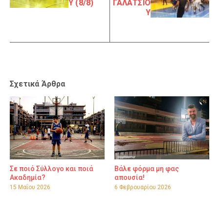
Υ (8/8)
ΓΑΛΑΤΣΙΟ
Υ
Σχετικά Άρθρα
Σε ποιό Σύλλογο και ποιά
Βάλε φόρμα μη φας
Ακαδημία?
απουσία!
15 Μαΐου 2026
6 Φεβρουαρίου 2026