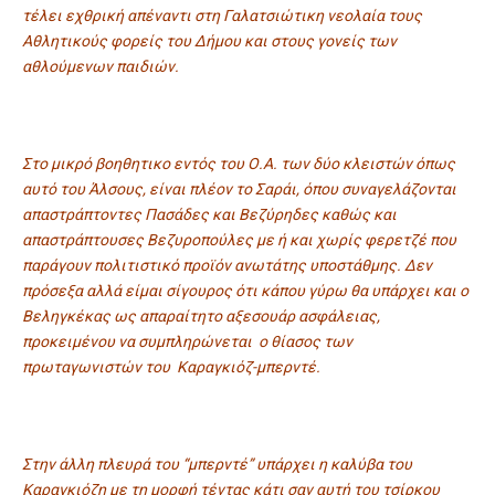
τέλει εχθρική απέναντι στη Γαλατσιώτικη νεολαία τους
Αθλητικούς φορείς του Δήμου και στους γονείς των
αθλούμενων παιδιών.
Στο μικρό βοηθητικο εντός του Ο.Α. των δύο κλειστών όπως
αυτό του Άλσους, είναι πλέον το Σαράι, όπου συναγελάζονται
απαστράπτοντες Πασάδες και Βεζύρηδες καθώς και
απαστράπτουσες Βεζυροπούλες με ή και χωρίς φερετζέ που
παράγουν πολιτιστικό προϊόν ανωτάτης υποστάθμης. Δεν
πρόσεξα αλλά είμαι σίγουρος ότι κάπου γύρω θα υπάρχει και ο
Βεληγκέκας ως απαραίτητο αξεσουάρ ασφάλειας,
προκειμένου να συμπληρώνεται ο θίασος των
πρωταγωνιστών του Καραγκιόζ-μπερντέ.
Στην άλλη πλευρά του “μπερντέ” υπάρχει η καλύβα του
Καραγκιόζη με τη μορφή τέντας κάτι σαν αυτή του τσίρκου