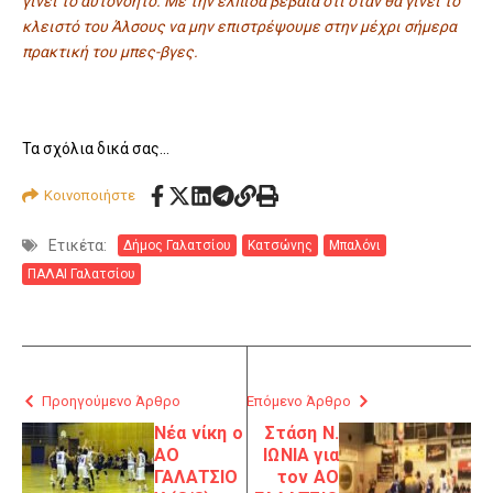
γίνει το αυτονόητο. Με την ελπίδα βέβαια ότι όταν θα γίνει το
κλειστό του Άλσους να μην επιστρέψουμε στην μέχρι σήμερα
πρακτική του μπες-βγες.
Τα σχόλια δικά σας…
Κοινοποιήστε
Ετικέτα:
Δήμος Γαλατσίου
Κατσώνης
Μπαλόνι
ΠΑΛΑΙ Γαλατσίου
Προηγούμενο Άρθρο
Επόμενο Άρθρο
Νέα νίκη ο
Στάση Ν.
ΑΟ
ΙΩΝΙΑ για
ΓΑΛΑΤΣΙΟ
τον ΑΟ