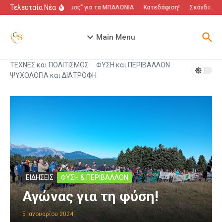
Μετάβαση στο περιεχόμενο
Τελευταία Νέα
“Πόλεμος” για τα ΜΠΑΛΟΝΙΑ
Κατεδάφιση!
Σκάνδαλο πο
Main Menu
ΤΕΧΝΕΣ και ΠΟΛΙΤΙΣΜΟΣ
ΦΥΣΗ και ΠΕΡΙΒΑΛΛΟΝ
ΨΥΧΟΛΟΓΙΑ και ΔΙΑΤΡΟΦΗ
ΕΙΔΗΣΕΙΣ
ΦΥΣΗ & ΠΕΡΙΒΑΛΛΟΝ
Αγώνας για τη φύση!
5 Ιανουαρίου 2024