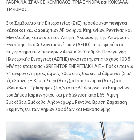
ΓΑΒΡΑΙΝΑ, ΣΠΑΝΟΣ-ΚΟΜΠΟΛΟΣ, ΤΡΙΑ ΣΥΝΟΡΑ και ΚΟΚΚΑΛΑ-
ΤΡΙΚΟΡΦΟ
Στο Συμβούλιο της Επικρατείας (ΣτΕ) προσέφυγαν
πενήντα
κάτοικοι και φορείς
των ΔΕ Φουρνά, Κτημενίων, Ρεντίνας και
Μενελαίδας καταθέτοντας Αίτηση Ακύρωσης της Απόφασης
Έγκρισης Περιβαλλοντικών Όρων (ΑΕΠΟ), που αφορά στο
συγκρότημα των τεσσάρων Αιολικών Σταθμών Παραγωγής
Ηλεκτρικής Ενέργειας (ΑΣΠΗΕ) εγκατεστημένης ισχύος 103,5
MW της εταιρείας «GREENTOP ΕΝΕΡΓΕΙΑΚΗ Α.Ε.». Πρόκειται για
21 ανεμογεννήτριες ύψους 200μ στις θέσεις: «Γάβραινα» (3 α/
γ), «Σπανός – Κόμπολος» (8 α/γ), «Τρία Σύνορα» (6 α/γ) και
«Κόκκαλα – Τρίκορφο» (4 α/γ) στις ΔΕ Φουρνά και Κτημενίων
του Δήμου Καρπενησίου και με διέλευση από Ε65, Λίμνη
Σμοκόβου, Σμόκοβο, Αηδονοχώρι, Ρεντίνα, Βρύση Ζαχαράκη,
Σερμιντζέλι των Δήμων Σοφάδων και Μακρακώμης.