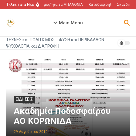
Μετάβαση στο περιεχόμενο
Τελευταία Νέα
“Πόλεμος” για τα ΜΠΑΛΟΝΙΑ
Κατεδάφιση!
Σκάνδαλο π
Main Menu
ΤΕΧΝΕΣ και ΠΟΛΙΤΙΣΜΟΣ
ΦΥΣΗ και ΠΕΡΙΒΑΛΛΟΝ
ΨΥΧΟΛΟΓΙΑ και ΔΙΑΤΡΟΦΗ
ΕΙΔΗΣΕΙΣ
Ακαδημία Ποδοσφαίρου
ΑΟ ΚΟΡΩΝΙΔΑ
29 Αυγούστου 2019