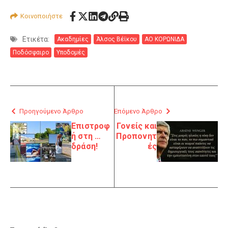
Κοινοποιήστε
Ετικέτα:
Ακαδημίες
Άλσος Βέϊκου
ΑΟ ΚΟΡΩΝΙΔΑ
Ποδόσφαιρο
Υποδομές
Προηγούμενο Άρθρο
Επόμενο Άρθρο
Επιστροφ
Γονείς και
ή στη …
Προπονητ
δράση!
ές