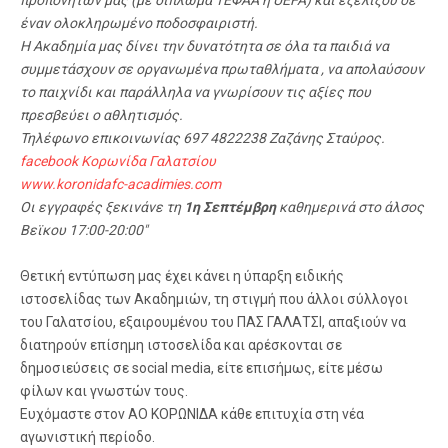
έναν ολοκληρωμένο ποδοσφαιριστή.
Η Ακαδημία μας δίνει την δυνατότητα σε όλα τα παιδιά να
συμμετάσχουν σε οργανωμένα πρωταθλήματα , να απολαύσουν
το παιχνίδι και παράλληλα να γνωρίσουν τις αξίες που
πρεσβεύει ο αθλητισμός.
Τηλέφωνο επικοινωνίας 697 4822238 Ζαζάνης Σταύρος.
facebook Κορωνίδα Γαλατσίου
www.koronidafc-acadimies.com
Οι εγγραφές ξεκινάνε τη
1η Σεπτέμβρη
καθημερινά στο άλσος
Βεϊκου 17:00-20:00″
Θετική εντύπωση μας έχει κάνει η ύπαρξη ειδικής
ιστοσελίδας των Ακαδημιών, τη στιγμή που άλλοι σύλλογοι
του Γαλατσίου, εξαιρουμένου του ΠΑΣ ΓΑΛΑΤΣΙ, απαξιούν να
διατηρούν επίσημη ιστοσελίδα και αρέσκονται σε
δημοσιεύσεις σε social media, είτε επισήμως, είτε μέσω
φίλων και γνωστών τους.
Ευχόμαστε στον ΑΟ ΚΟΡΩΝΙΔΑ κάθε επιτυχία στη νέα
αγωνιστική περίοδο.