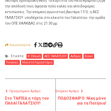
δεύτερη προνομιακή θέση. Τα κορίτσια του Ηλία Αραμπατζή με
την απόδοσή τους άφησαν πολύ καλές και ελπιδοφόρες
εντυπώσεις. Την επόμενη αγωνιστική Δευτέρα 17/3, η ΑΕΣ
ΓΑΛΑΤΣΙΟΥ υποδέχεται στο κλειστό του Γαλατσίου την ομάδα
του ΟΠΕ ΧΑΛΚΙΔΑΣ στις 21:30 μμ.
Κοινοποιήστε
Ετικέτα:
B' Εθνική
ΑΕΣ ΓΑΛΑΤΣΙΟΥ
Ανδρες
Βολεϊ
Γυναίκες
Κλειστό Γυμναστήριο
Προηγούμενο Άρθρο
Επόμενο Άρθρο
Στο ΤΑΙΠΕΔ η τύχη του
ΠΟΔΟΣΦΑΙΡΟ: Νίκη μόνο
ΠΑΛΑΙ ΓΑΛΑΤΣΙΟΥ!
για τα Πατήσια!