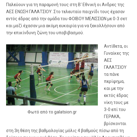
Παλεύουν για τη παραμονή τους στη Β’ Εθνική οι Ανδρες της
ΑΕΣ ΕΝΩΣΗ ΓΑΛΑΤΣΙΟΥ. Στο τελευταίο παιχνίδι τους έχασαν
εντός έδρας από την ομάδα του ΦΟΙΒΟΥ ΜΕΛΙΣΣΙΩΝ με 0-3 σετ
και μαζί έχασαν μια ακόμη ευκαιρία για να ξεκολλήσουν από
την επικίνδυνη ζώνη του υποβιβασμού.
Αντίθετα, οι
Γυναίκες της
ΑΕΣ
ΓΑΛΑΤΣΙΟΥ
τα πάνε
περίφημα,
και με την
εκτός έδρας
νίκη τους με
3-0 επί του
Φωτό από το galatsion.gr
ΓΕΡΑΚΑ,
βρίσκονται
στη 3η θέση της βαθμολογίας μόλις 4 βαθμούς πίσω από τη