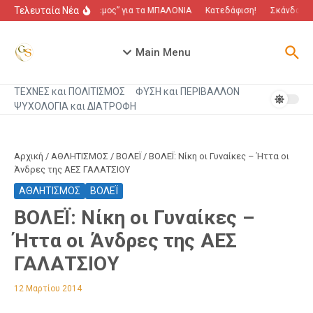
Μετάβαση στο περιεχόμενο
Τελευταία Νέα
“Πόλεμος” για τα ΜΠΑΛΟΝΙΑ
Κατεδάφιση!
Σκάνδαλο π
Main Menu
ΤΕΧΝΕΣ και ΠΟΛΙΤΙΣΜΟΣ
ΦΥΣΗ και ΠΕΡΙΒΑΛΛΟΝ
ΨΥΧΟΛΟΓΙΑ και ΔΙΑΤΡΟΦΗ
Αρχική
/
ΑΘΛΗΤΙΣΜΟΣ
/
ΒΟΛΕΪ
/
ΒΟΛΕΪ: Νίκη οι Γυναίκες – Ήττα οι
Άνδρες της ΑΕΣ ΓΑΛΑΤΣΙΟΥ
ΑΘΛΗΤΙΣΜΟΣ
ΒΟΛΕΪ
ΒΟΛΕΪ: Νίκη οι Γυναίκες –
Ήττα οι Άνδρες της ΑΕΣ
ΓΑΛΑΤΣΙΟΥ
12 Μαρτίου 2014