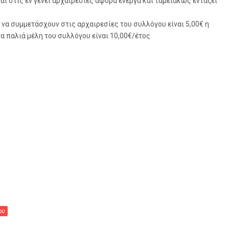
αι στις εν γένει αρχαιρεσίες αφορά ενεργά και ταμειακώς εντάξει
 να συμμετάσχουν στις αρχαιρεσίες του συλλόγου είναι 5,00€ η
τα παλιά μέλη του συλλόγου είναι 10,00€/έτος
ου