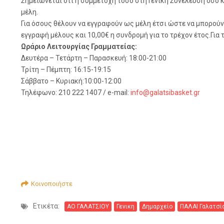
Σημειώνεται ότι η συμμετοχή τόσο στη Γενική Συνέλευση όσο κ
μέλη.
Για όσους θέλουν να εγγραφούν ως μέλη έτσι ώστε να μπορούν
εγγραφή μέλους και 10,00€ η συνδρομή για το τρέχον έτος.Για 
Ωράριο Λειτουργίας Γραμματείας:
Δευτέρα – Τετάρτη – Παρασκευή: 18:00-21:00
Τρίτη – Πέμπτη: 16:15-19:15
Σάββατο – Κυριακή:10:00-12:00
Τηλέφωνο: 210 222 1407 / e-mail:
info@galatsibasket.gr
Κοινοποιήστε
Ετικέτα:
ΑΟ ΓΑΛΑΤΣΙΟΥ
Γενικη
Δημαρχείο
ΠΑΛΑΙ Γαλατσί