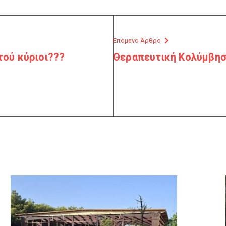
Επόμενο Άρθρο
υτού κύριοι???
Θεραπευτική Κολύμβησ