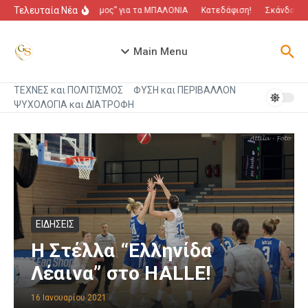
Μετάβαση στο περιεχόμενο
Τελευταία Νέα
“Πόλεμος” για τα ΜΠΑΛΟΝΙΑ
Κατεδάφιση!
Σκάνδαλο π
Main Menu
ΤΕΧΝΕΣ και ΠΟΛΙΤΙΣΜΟΣ
ΦΥΣΗ και ΠΕΡΙΒΑΛΛΟΝ
ΨΥΧΟΛΟΓΙΑ και ΔΙΑΤΡΟΦΗ
ΕΙΔΗΣΕΙΣ
Η Στέλλα “Ελληνίδα
Λέαινα” στο HALLE!
16 Ιανουαρίου 2021