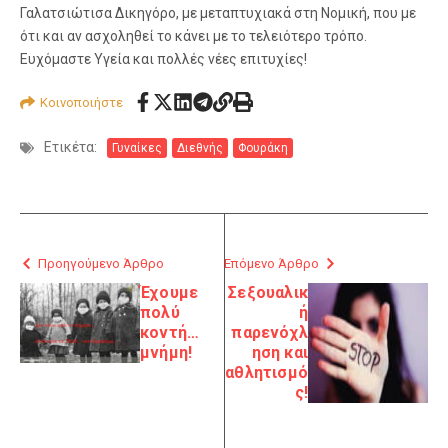
Γαλατσιώτισα Δικηγόρο, με μεταπτυχιακά στη Νομική, που με
ότι και αν ασχοληθεί το κάνει με το τελειότερο τρόπο.
Ευχόμαστε Υγεία και πολλές νέες επιτυχίες!
Κοινοποιήστε
Ετικέτα:
Γυναίκες
Διεθνής
Φουράκη
Προηγούμενο Άρθρο
Επόμενο Άρθρο
Έχουμε
Σεξουαλικ
πολύ
ή
κοντή…
παρενόχλ
μνήμη!
ηση και
αθλητισμό
ς!