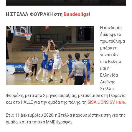
Η ΣΤΕΛΛΑ ΦΟΥΡΑΚΗ στη
Βundesliga
!
Η πανδημία
διέκοψε το
πρωτάθλημα
μπάσκετ
γυναικών
στο Βέλγιο
και η
Ελληνίδα
Διεθνής
Στέλλα
Φουράκη, μετά από 2 μήνες απραξίας, μετακόμισε στη Γερμανία
και στο HALLE για την ομάδα της πόλης, τη
GISA LIONS SV Halle
.
Στις 11 Δεκεμβρίου 2020, η Στέλλα παρουσιάστηκε στη νέα της
ομάδα, και τα τοπικά ΜΜΕ έγραψαν: