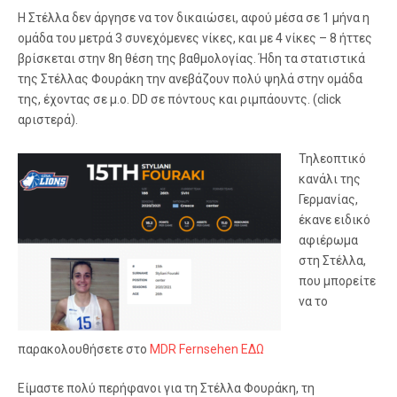
Η Στέλλα δεν άργησε να τον δικαιώσει, αφού μέσα σε 1 μήνα η
ομάδα του μετρά 3 συνεχόμενες νίκες, και με 4 νίκες – 8 ήττες
βρίσκεται στην 8η θέση της βαθμολογίας. Ήδη τα στατιστικά
της Στέλλας Φουράκη την ανεβάζουν πολύ ψηλά στην ομάδα
της, έχοντας σε μ.ο. DD σε πόντους και ριμπάουντς. (click
αριστερά).
Τηλεοπ
τικό
κανάλι της
Γερμανίας,
έκανε ειδικό
αφιέρωμα
στη Στέλλα,
που μπορείτε
να το
παρακολουθήσετε στο
MDR Fernsehen ΕΔΩ
Είμαστε πολύ περήφανοι για τη Στέλλα Φουράκη, τη