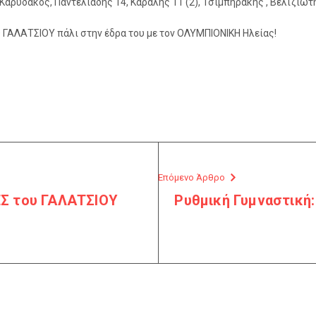
 Καρυδάκος, Παντελιάδης 14, Καραλής 11 (2), Τσιμπηράκης , Βελιζιώτ
Ο ΓΑΛΑΤΣΙΟΥ πάλι στην έδρα του με τον ΟΛΥΜΠΙΟΝΙΚΗ Ηλείας!
Επόμενο Άρθρο
Σ του ΓΑΛΑΤΣΙΟΥ
Ρυθμική Γυμναστική: