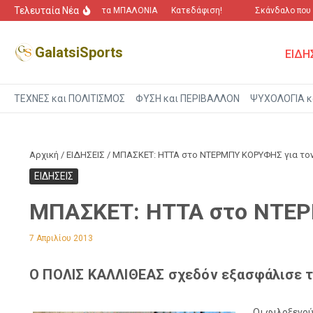
Μετάβαση στο περιεχόμενο
Τελευταία Νέα
“Πόλεμος” για τα ΜΠΑΛΟΝΙΑ
Κατεδάφιση!
Σκάνδαλο που αγ
GalatsiSports
ΕΙΔΗ
ΤΕΧΝΕΣ και ΠΟΛΙΤΙΣΜΟΣ
ΦΥΣΗ και ΠΕΡΙΒΑΛΛΟΝ
ΨΥΧΟΛΟΓΙΑ κ
Αρχική
/
ΕΙΔΗΣΕΙΣ
/
ΜΠΑΣΚΕΤ: ΗΤΤΑ στο ΝΤΕΡΜΠΥ ΚΟΡΥΦΗΣ για το
ΕΙΔΗΣΕΙΣ
ΜΠΑΣΚΕΤ: ΗΤΤΑ στο ΝΤΕΡ
7 Απριλίου 2013
Ο ΠΟΛΙΣ ΚΑΛΛΙΘΕΑΣ σχεδόν εξασφάλισε τη
Οι φιλοξενού