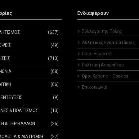
ορίες
Ενδιαφέρουν
Σύλλογοι της Πόλης
ΛΗΤΙΣΜΟΣ
(637)
Αθλητικές Εγκαταστάσεις
ΟΨΕΙΣ
(49)
Ποιοί Είμαστε!
ΗΣΕΙΣ
(710)
Πολιτική Απορρήτου
ΝΩΝΙΑ
(68)
Όροι Χρήσης – Cookies
ΙΤΙΚΗ
(66)
Επικοινωνία
ΕΝΤΕΥΞΕΙΣ
(9)
ΝΕΣ & ΠΟΛΙΤΙΣΜΟΣ
(13)
Η & ΠΕΡΙΒΑΛΛΟΝ
(26)
ΟΛΟΓΙΑ & ΔΙΑΤΡΟΦΗ
(27)