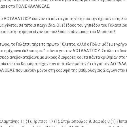
λασε στο ΠΟΛΙΣ ΚΑΛΛΙΘΕΑΣ.
ου ΑΟ ΓΑΛΑΤΣΙΟΥ έκαναν τα πάντα για τη νίκη που την έχασαν στις λε
 γίνεται σε τέτοια παιχνίδια. Οι εξέδρες του γηπέδου του Γαλατσίου
 και αυτή τη φορά είχαν και πολλούς επώνυμους του Μπάσκετ!
 τώρα, το Γαλάτσι πήρε το πρώτο 10λεπτο, αλλά ο Πόλις μάζεψε γρήγο
το ημίχρονο έκλεισε με -1 πόντο για τον ΑΟ ΓΑΛΑΤΣΙΟΥ. Σε όλο το δεύ
 σκορ ανεβοκατέβαινε με μικρές διαφορές και τα πάντα κρίθηκαν στα 
παίκτες του Κουμαρά, είχαν σαν αποτέλεσμα την ήττα για τον ΑΟ ΓΑΛ
ΛΛΙΘΕΑΣ που μένουν μόνοι στη κορυφή της βαθμολογίας 2 αγωνιστικέ
λαμπάνης 11 (1), Πρίτσος 17 (1), Σπηλιόπουλος 8, Βαφιάς 3 (1), Παπ