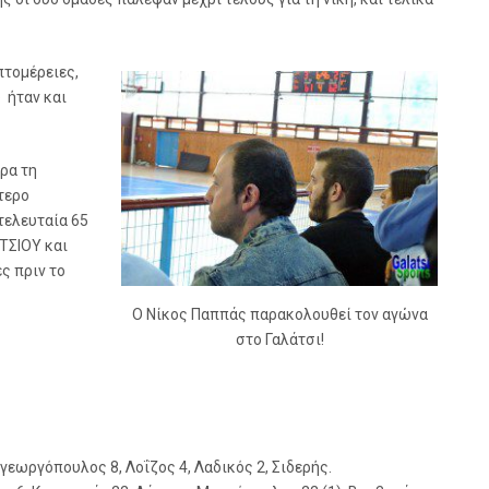
πτομέρειες,
 ήταν και
ρα τη
τερο
τελευταία 65
ΑΤΣΙΟΥ και
ς πριν το
O Νίκος Παππάς παρακολουθεί τον αγώνα
στο Γαλάτσι!
αγεωργόπουλος 8, Λοΐζος 4, Λαδικός 2, Σιδερής.