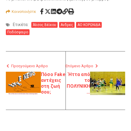
Κοινοποιήστε
Ετικέτα:
Άλσος Βέϊκου
Ανδρες
ΑΟ ΚΟΡΩΝΙΔΑ
Ποδόσφαιρο
Προηγούμενο Άρθρο
Επόμενο Άρθρο
Πόσο Fake
Ήττα από
αντέχεις
το
στη ζωή
ΠΟΛΥΝΙΚΗ
σου;
…