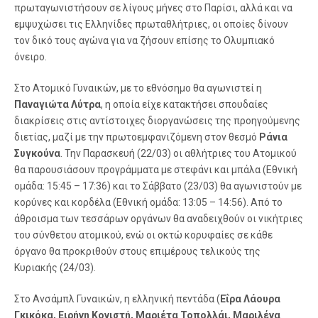
πρωταγωνιστήσουν σε λίγους μήνες στο Παρίσι, αλλά και να
εμψυχώσει τις Ελληνίδες πρωταθλήτριες, οι οποίες δίνουν
τον δικό τους αγώνα για να ζήσουν επίσης το Ολυμπιακό
όνειρο.
Στο Ατομικό Γυναικών, με το εθνόσημο θα αγωνιστεί η
Παναγιώτα Λύτρα
, η οποία είχε κατακτήσει σπουδαίες
διακρίσεις στις αντίστοιχες διοργανώσεις της προηγούμενης
διετίας, μαζί με την πρωτοεμφανιζόμενη στον θεσμό
Ράνια
Συγκούνα
. Την Παρασκευή (22/03) οι αθλήτριες του Ατομικού
θα παρουσιάσουν προγράμματα με στεφάνι και μπάλα (Εθνική
ομάδα: 15:45 – 17:36) και το Σάββατο (23/03) θα αγωνιστούν με
κορύνες και κορδέλα (Εθνική ομάδα: 13:05 – 14:56). Από το
άθροισμα των τεσσάρων οργάνων θα αναδειχθούν οι νικήτριες
του σύνθετου ατομικού, ενώ οι οκτώ κορυφαίες σε κάθε
όργανο θα προκριθούν στους επιμέρους τελικούς της
Κυριακής (24/03).
Στο Ανσάμπλ Γυναικών, η ελληνική πεντάδα (
Εΐρα Λάουρα
Γκικόκα, Ειρήνη Κονιστή, Μαριέτα Τοπολλάι, Μαριλένα