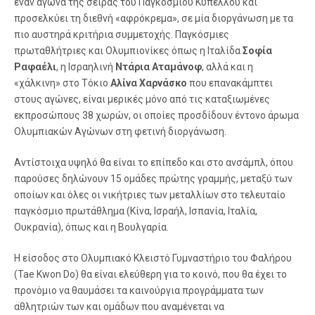
έναν αγώνα της σειράς του Παγκοσμίου Κυπέλλου και
προσελκύει τη διεθνή «αφρόκρεμα», σε μία διοργάνωση με τα
πιο αυστηρά κριτήρια συμμετοχής. Παγκόσμιες
πρωταθλήτριες και Ολυμπιονίκες όπως η Ιταλίδα
Σοφία
Ραφαέλι
, η Ισραηλινή
Ντάρια Αταμάνοφ
, αλλά και η
«χάλκινη» στο Τόκιο
Αλίνα Χαρνάσκο
που επανακάμπτει
στους αγώνες, είναι μερικές μόνο από τις καταξιωμένες
εκπροσώπους 38 χωρών, οι οποίες προσδίδουν έντονο άρωμα
Ολυμπιακών Αγώνων στη φετινή διοργάνωση.
Αντίστοιχα υψηλό θα είναι το επίπεδο και στο ανσάμπλ, όπου
παρούσες δηλώνουν 15 ομάδες πρώτης γραμμής, μεταξύ των
οποίων και όλες οι νικήτριες των μεταλλίων στο τελευταίο
παγκόσμιο πρωτάθλημα (Κίνα, Ισραήλ, Ισπανία, Ιταλία,
Ουκρανία), όπως και η Βουλγαρία.
Η είσοδος στο Ολυμπιακό Κλειστό Γυμναστήριο του Φαλήρου
(Tae Kwon Do) θα είναι ελεύθερη για το κοινό, που θα έχει το
προνόμιο να θαυμάσει τα καινούργια προγράμματα των
αθλητριών των και ομάδων που αναμένεται να