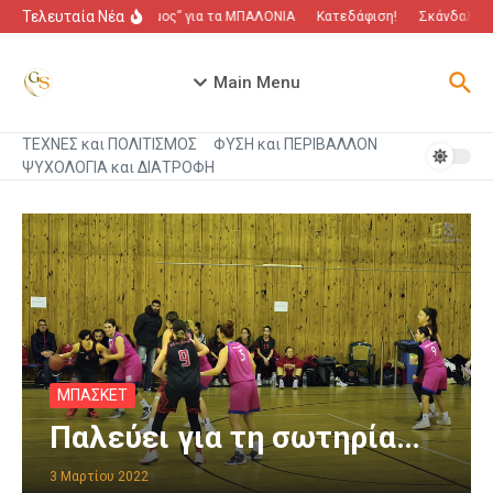
Μετάβαση στο περιεχόμενο
Τελευταία Νέα
“Πόλεμος” για τα ΜΠΑΛΟΝΙΑ
Κατεδάφιση!
Σκάνδαλο πο
Main Menu
ΤΕΧΝΕΣ και ΠΟΛΙΤΙΣΜΟΣ
ΦΥΣΗ και ΠΕΡΙΒΑΛΛΟΝ
ΨΥΧΟΛΟΓΙΑ και ΔΙΑΤΡΟΦΗ
ΜΠΑΣΚΕΤ
Παλεύει για τη σωτηρία…
3 Μαρτίου 2022