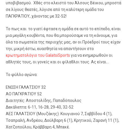
υποβιβασμού. Χθές στο κλειστό του Άλσους Βέικου, μπροστά
σε λίγους θεατές, λύγισε από τη καλύτερη ομάδα του
ΠΑΓΚΡΑΤΙΟΥ, χάνοντας με 32-52!
Το πως και το γιατί έφτασε η ομάδα σε αυτό το επίπεδο, είναι
μια μεγάλη κουβέντα, που θα μπορούσαμε να τη κάνουμε, για
όλα τα σωματεία της περιοχής μας, αν οι Πρόεδροί τους είχαν
την, μικρή έστω, ευασθησία να απαντήσουν στο
ερωτηματολόγιο του GalatsiSports
για να ενημερωθούν οι
αθλητές τους, οι γονείς και οι φίλαθλοι τους. Ας είναι…
Το φύλλο αγώνα:
ΕΝΩΣΗ ΓΑΛΑΤΣΙΟΥ 32
ΑΟ ΠΑΓΚΡΑΤΙΟΥ 52
Διαιτητές: Αποστολίδης, Παπαδόπουλος
Δεκάλεπτα: 6-11, 16-28, 29-40, 32-52
ΑΕΣ ΓΑΛΑΤΣΙΟΥ (Μουζάκης): Κουγιανού 7, Σαββίδου 4 (1),
Τσαπραλή, Ανδρέου, Δούλβαρη 6 (1), Κρητικού, Ζαρανή 11 (1),
Χατζοπούλου, Κράββαρη 4, Μπεκέ.