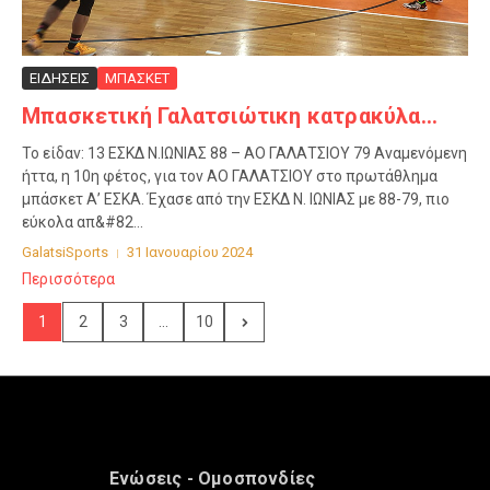
ΕΙΔΗΣΕΙΣ
ΜΠΑΣΚΕΤ
Μπασκετική Γαλατσιώτικη κατρακύλα…
Το είδαν: 13 ΕΣΚΔ Ν.ΙΩΝΙΑΣ 88 – ΑΟ ΓΑΛΑΤΣΙΟΥ 79 Αναμενόμενη
ήττα, η 10η φέτος, για τον ΑΟ ΓΑΛΑΤΣΙΟΥ στο πρωτάθλημα
μπάσκετ Α’ ΕΣΚΑ. Έχασε από την ΕΣΚΔ Ν. ΙΩΝΙΑΣ με 88-79, πιο
εύκολα απ&#82...
GalatsiSports
31 Ιανουαρίου 2024
Περισσότερα
1
2
3
...
10
Ενώσεις - Ομοσπονδίες