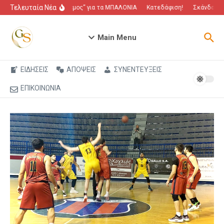
Μετάβαση στο περιεχόμενο
Τελευταία Νέα
“Πόλεμος” για τα ΜΠΑΛΟΝΙΑ
Κατεδάφιση!
Σκάνδαλο π
Main Menu
ΕΙΔΗΣΕΙΣ
ΑΠΟΨΕΙΣ
ΣΥΝΕΝΤΕΥΞΕΙΣ
ΕΠΙΚΟΙΝΩΝΙΑ