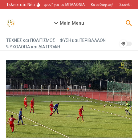
Μετάβαση στο περιεχόμενο
Τελευταία Νέα
“Πόλεμος” για τα ΜΠΑΛΟΝΙΑ
Κατεδάφιση!
Σκάνδαλο π
Main Menu
ΤΕΧΝΕΣ και ΠΟΛΙΤΙΣΜΟΣ
ΦΥΣΗ και ΠΕΡΙΒΑΛΛΟΝ
ΨΥΧΟΛΟΓΙΑ και ΔΙΑΤΡΟΦΗ