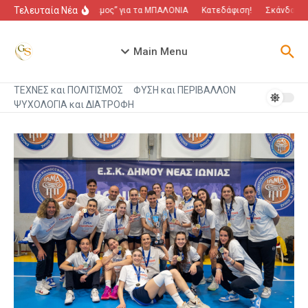
Μετάβαση στο περιεχόμενο
Τελευταία Νέα
“Πόλεμος” για τα ΜΠΑΛΟΝΙΑ
Κατεδάφιση!
Σκάνδαλο π
Main Menu
ΤΕΧΝΕΣ και ΠΟΛΙΤΙΣΜΟΣ
ΦΥΣΗ και ΠΕΡΙΒΑΛΛΟΝ
ΨΥΧΟΛΟΓΙΑ και ΔΙΑΤΡΟΦΗ