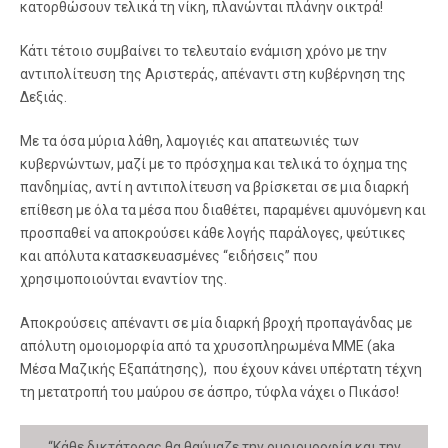
κατορθώσουν τελικά τη νίκη, πλανώνται πλάνην οικτρά!
Κάτι τέτοιο συμβαίνει το τελευταίο ενάμιση χρόνο με την
αντιπολίτευση της Αριστεράς, απέναντι στη κυβέρνηση της
Δεξιάς.
Με τα όσα μύρια λάθη, λαμογιές και απατεωνιές των
κυβερνώντων, μαζί με το πρόσχημα και τελικά το όχημα της
πανδημίας, αντί η αντιπολίτευση να βρίσκεται σε μια διαρκή
επίθεση με όλα τα μέσα που διαθέτει, παραμένει αμυνόμενη και
προσπαθεί να αποκρούσει κάθε λογής παράλογες, ψεύτικες
και απόλυτα κατασκευασμένες “ειδήσεις” που
χρησιμοποιούνται εναντίον της.
Αποκρούσεις απέναντι σε μία διαρκή βροχή προπαγάνδας με
απόλυτη ομοιομορφία από τα χρυσοπληρωμένα ΜΜΕ (aka
Μέσα Μαζικής Εξαπάτησης), που έχουν κάνει υπέρτατη τέχνη
τη μετατροπή του μαύρου σε άσπρο, τύφλα νάχει ο Πικάσο!
“Κάθε δικτάτορας θα θαύμαζε την ομοιομορφία και την