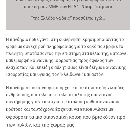
υπακοή των ΜΜΕ των ΗΠΑ.”
Νόαμ Τσόμσκυ
“
της Ελλάδα να δεις
”
προσθέτω εγώ…
Η πανδημία ήρθε γάντι στη κυβέρνηση! Χρησιμοποιώντας το
φόβο με συνεχή ροή πληροφορίας για το κακό που βρήκε το
πλανήτη, υποτάσσοντας την επιστήμη στα θέλω της, καταργεί
κάθε μορφή κοινωνικής ισορροπίας προς όφελος των
ελαχίστων. Και επειδή ο αθλητισμός είναι δείγμα κοινωνικής
ισορροπίας και υγείας, τον “κλειδώνει” και αυτόν.
Η πανδημία που σίγουρα υπάρχει, και σκότωσε ήδη χιλιάδες
ανθρώπους, αποτέλεσε το τέλειο όπλο της απανταχού
συντήρησης για να πετύχει τη κατάλυση κάθε κοινωνικού
έρχεται να επιδεινώσει με
κράτους και ταυτόχρονα
σφοδρότητα μια οικονομική κρίση που βρισκόταν προ
των πυλών, και της χώρας μας.