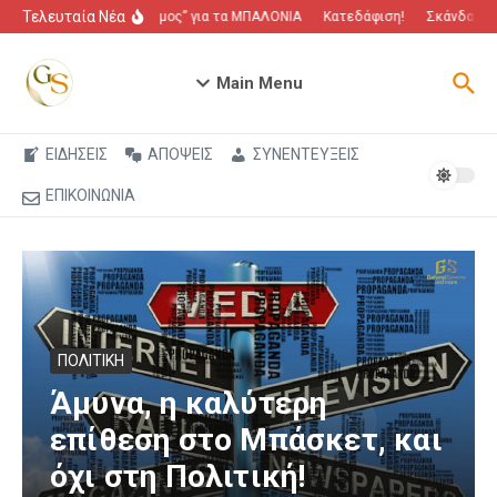
Μετάβαση στο περιεχόμενο
Τελευταία Νέα
“Πόλεμος” για τα ΜΠΑΛΟΝΙΑ
Κατεδάφιση!
Σκάνδαλο πο
Main Menu
ΕΙΔΗΣΕΙΣ
ΑΠΟΨΕΙΣ
ΣΥΝΕΝΤΕΥΞΕΙΣ
ΕΠΙΚΟΙΝΩΝΙΑ
ΠΟΛΙΤΙΚΗ
Άμυνα, η καλύτερη
επίθεση στο Μπάσκετ, και
όχι στη Πολιτική!