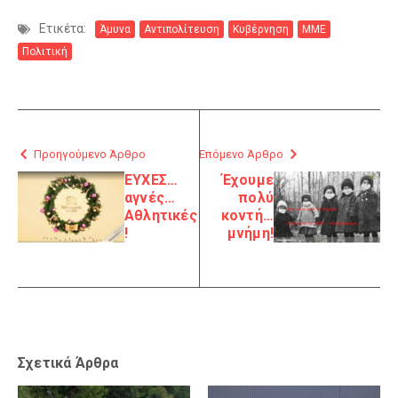
Ετικέτα:
Άμυνα
Αντιπολίτευση
Κυβέρνηση
ΜΜΕ
Πολιτική
Προηγούμενο Άρθρο
Επόμενο Άρθρο
ΕΥΧΕΣ…
Έχουμε
αγνές…
πολύ
Αθλητικές
κοντή…
!
μνήμη!
Σχετικά Άρθρα