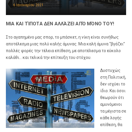
6 Ιανουαρίου 2021
ΜΙΑ ΚΑΙ ΤΊΠΟΤΑ ΔΕΝ ΑΛΛΆΖΕΙ ΑΠΌ ΜΌΝΟ ΤΟΥ!
Στο αγαπημένο μας σπορ, το μπάσκετ, η νίκη είναι συνήθως
αποτέλεσμα μιας πολύ καλής άμυνας. Μια καλή άμυνα “βγάζει”
πολλές φορές την τέλεια επίθεση, με αποτέλεσμα το εύκολο
καλάθι… και τελικά την επίτευξη του στόχου.
Δυστυχώς
στη Πολιτική,
δεν ισχύει το
ίδιο. Και όσοι
θεωρούν ότι
αμυνόμενοι
τα μέγιστα σε
κάθε λογής
επίθεση, θα