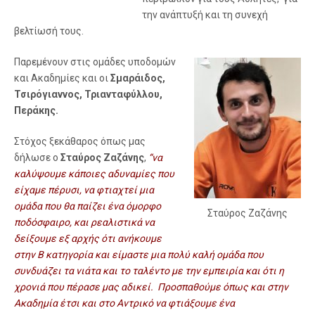
την ανάπτυξή και τη συνεχή
βελτίωσή τους.
Παρεμένουν στις ομάδες υποδομών
και Ακαδημίες και οι
Σμαράιδος,
Τσιρόγιαννος, Τριανταφύλλου,
Περάκης
.
Στόχος ξεκάθαρος όπως μας
δήλωσε ο
Σταύρος Ζαζάνης
,
“να
καλύψουμε κάποιες αδυναμίες που
είχαμε πέρυσι, να φτιαχτεί μια
ομάδα που θα παίζει ένα όμορφο
Σταύρος Ζαζάνης
ποδόσφαιρο, και ρεαλιστικά να
δείξουμε εξ αρχής ότι ανήκουμε
στην Β κατηγορία και είμαστε μια πολύ καλή ομάδα που
συνδυάζει τα νιάτα και το ταλέντο με την εμπειρία και ότι η
χρονιά που πέρασε μας αδικεί. Προσπαθούμε όπως και στην
Ακαδημία έτσι και στο Αντρικό να φτιάξουμε ένα