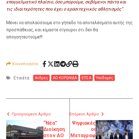
επαγγελματικό πλαίσιο, όσο μπορούμε, σεβόμενοι πάντα και
τις ιδιαιτερότητες που έχει ο ερασιτεχνικός αθλητισμός”.
Μένει να απολαύσουμε στο γήπεδο τα αποτελέσματα αυτής της
προσπάθειας, και είμαστε σίγουροι ότι δεν θα
απογοητευτούμε!!!
Κοινοποιήστε
Ετικέτα:
Ανδρες
ΑΟ ΚΟΡΩΝΙΔΑ
ΕΠΣΑ
Υποδομές
Προηγούμενο Άρθρο
Επόμενο Άρθρο
“Νέα”
Ψηφιακές
Διοίκηση
οι
στον ΑΟ
Μεταγραφ