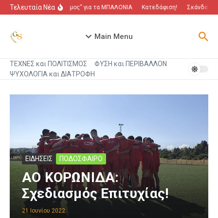
Μετάβαση στο περιεχόμενο
Τελευταία Νέα
“Πόλεμος” για τα ΜΠΑΛΟΝΙΑ
Κατεδάφιση!
Σκάνδαλο πο
Main Menu
ΤΕΧΝΕΣ και ΠΟΛΙΤΙΣΜΟΣ
ΦΥΣΗ και ΠΕΡΙΒΑΛΛΟΝ
ΨΥΧΟΛΟΓΙΑ και ΔΙΑΤΡΟΦΗ
ΕΙΔΗΣΕΙΣ
ΠΟΔΟΣΦΑΙΡΟ
ΑΟ ΚΟΡΩΝΙΔΑ:
Σχεδιασμός Επιτυχίας!
21 Ιουνίου 2022