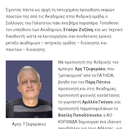
Έχοντας πάντα ως αρχή τη πετυχημένη προώθηση νεαρών
παικτών της από τις Ακαδημίες στην Ανδρική ομάδα, ο
Σύλλογος του Γαλατσίου πάει ένα βήμα παραπέρα. Τοποθετεί
τον υπεύθυνο των Ακαδημιών,
Σταύρο Ζαζάνη
, και ως τεχνικό
διευθυντή ώστε να λειτουργήσει σαν συνδετικός κρίκος
μεταξύ ακαδημιών – αντρικής ομάδας – διοίκησης και
παικτών – διοίκησης.
Με προπονητή της Ανδρικής τον
έμπειρο
Άρη Τζεφεράκο
, που
“μετακόμισε” από τα ΠΑΤΗΣΙΑ,
βοηθό του τον
Πάρη Πάτσιο
προπονητή και στις Ακαδημίες,
προπονητή φυσικής κατάστασης
το γυμναστή
Αχιλλέα Γκόγκο
,
και
προπονητή τερματοφυλάκων το
Βασίλη Παπαδόπουλο
, ο ΑΟ
ΚΟΡΩΝΙΔΑ δημιουργεί ένα ιδανικό
Άρης Τζεφεράκος
περιβάλλον για τους Αθλητές, για