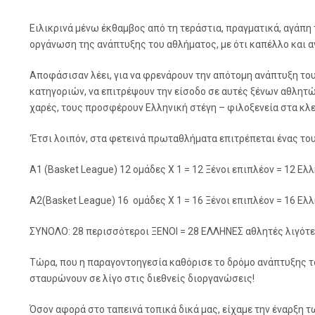
Ειλικρινά μένω έκθαμβος από τη τεράστια, πραγματικά, αγάπη
οργάνωση της ανάπτυξης του αθλήματος, με ότι καπέλλο και α
Αποφάσισαν λέει, για να φρενάρουν την απότομη ανάπτυξη του
κατηγοριών, να επιτρέψουν την είσοδο σε αυτές ξένων αθλητώ
χαρές, τους προσφέρουν Ελληνική στέγη – φιλοξενεία στα κλ
‘Ετσι λοιπόν, στα φετεινά πρωταθλήματα επιτρέπεται ένας τουλ
A1 (Basket League) 12 ομάδες Χ 1 = 12 Ξένοι επιπλέον = 12 Ελλ
Α2(Basket League) 16 ομάδες Χ 1 = 16 Ξένοι επιπλέον = 16 Ελ
ΣΥΝΟΛΟ: 28 περισσότεροι ΞΕΝΟΙ = 28 ΕΛΛΗΝΕΣ αθλητές λιγότερ
Τώρα, που η παραγοντοηγεσία καθόρισε το δρόμο ανάπτυξης του 
σταυρώνουν σε λίγο στις διεθνείς διοργανώσεις!
Όσον αφορά στο ταπεινά τοπικά δικά μας, είχαμε την έναρξη