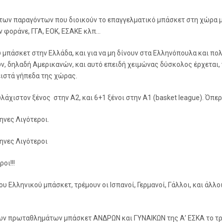
 των παραγόντων που διοικούν το επαγγελματικό μπάσκετ στη χώρα μα
ν φοράνε, ΓΓΑ, ΕΟΚ, ΕΣΑΚΕ κλπ…
 μπάσκετ στην Ελλάδα, και για να μη δίνουν στα Ελληνόπουλα και πο
ν, δηλαδή Αμερικανών, και αυτό επειδή χειμώνας δύσκολος έρχεται, 
ειστά γήπεδα της χώρας.
άχιστον ξένος στην Α2, και 6+1 ξένοι στην Α1 (basket league). Όπερ
ηνες Λιγότεροι.
ληνες Λιγότεροι
οι!!!
Ελληνικού μπάσκετ, τρέμουν οι Ισπανοί, Γερμανοί, Γάλλοι, και άλλοι
 των πρωταθλημάτων μπάσκετ ΑΝΔΡΩΝ και ΓΥΝΑΙΚΩΝ της Α’ ΕΣΚΑ το τ