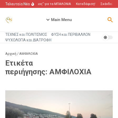
Μετάβαση στο περιεχόμενο
Τελευταία Νέα
“Πόλεμος” για τα ΜΠΑΛΟΝΙΑ
Κατεδάφιση!
Σκάνδαλο πο
Main Menu
ΤΕΧΝΕΣ και ΠΟΛΙΤΙΣΜΟΣ
ΦΥΣΗ και ΠΕΡΙΒΑΛΛΟΝ
ΨΥΧΟΛΟΓΙΑ και ΔΙΑΤΡΟΦΗ
Αρχική
/
ΑΜΦΙΛΟΧΙΑ
Ετικέτα
περιήγησης: ΑΜΦΙΛΟΧΙΑ