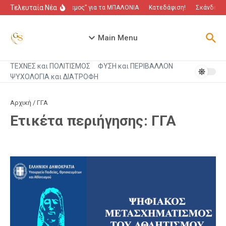
Μετάβαση στο περιεχόμενο
Τελευταία Νέα
“Πόλεμος” για τα ΜΠΑΛΟΝΙΑ
Κατεδάφιση!
Σκάνδαλο π
Main Menu
ΤΕΧΝΕΣ και ΠΟΛΙΤΙΣΜΟΣ
ΦΥΣΗ και ΠΕΡΙΒΑΛΛΟΝ
ΨΥΧΟΛΟΓΙΑ και ΔΙΑΤΡΟΦΗ
Αρχική
/
ΓΓΑ
Ετικέτα περιήγησης: ΓΓΑ