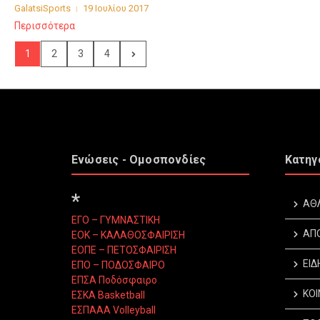
GalatsiSports
19 Ιουλίου 2017
Περισσότερα
1
2
3
4
Ενώσεις - Ομοσπονδίες
Κατηγ
*
ΑΘ
ΕΓΟ – ΓΥΜΝΑΣΤΙΚΗ
ΑΠ
ΕΟΚ – ΚΑΛΑΘΟΣΦΑΙΡΙΣΗ
ΕΟΠΕ – ΠΕΤΟΣΦΑΙΡΙΣΗ
ΕΙΔ
ΕΠΟ – ΠΟΔΟΣΦΑΙΡΟ
ΕΠΣΑ Ποδόσφαιρο
ΚΟΙ
ΕΣΚΑ Basketball
ΕΣΠΑΑΑ Volleyball