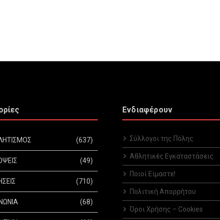
ορίες
Ενδιαφέρουν
Σύλλογοι της Πόλης
ΛΗΤΙΣΜΟΣ
(637)
Αθλητικές Εγκαταστάσεις
ΟΨΕΙΣ
(49)
Ποιοί Είμαστε!
ΗΣΕΙΣ
(710)
Πολιτική Απορρήτου
ΝΩΝΙΑ
(68)
Όροι Χρήσης – Cookies