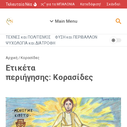
Μετάβαση στο περιεχόμενο
Τελευταία Νέα
“Πόλεμος” για τα ΜΠΑΛΟΝΙΑ
Κατεδάφιση!
Σκάνδαλο που
Main Menu
ΤΕΧΝΕΣ και ΠΟΛΙΤΙΣΜΟΣ
ΦΥΣΗ και ΠΕΡΙΒΑΛΛΟΝ
ΨΥΧΟΛΟΓΙΑ και ΔΙΑΤΡΟΦΗ
Αρχική
/
Κορασίδες
Ετικέτα
περιήγησης: Κορασίδες