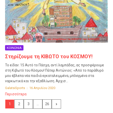
ΚΟΙΝΩΝΙΑ
Στηρίζουμε τη ΚΙΒΩΤΟ του ΚΟΣΜΟΥ!
Το είδαν: 15 Αυτό το Πάσχα, αντί λαμπάδας, ας προσφέρουμε
στη Κιβωτό του Κόσμου! Πάτερ Αντώνιος: «Από το παράθυρό
μου έβλεπα νέα παιδιά εγκαταλειμμένα, μπλεγμένα στα
ναρκωτικά και την εξαθλίωση. Άρχισ...
GalatsiSports
16 Απριλίου 2020
Περισσότερα
1
2
3
...
26