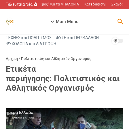
Μετάβαση στο περιεχόμενο
Τελευταία Νέα
“Πόλεμος” για τα ΜΠΑΛΟΝΙΑ
Κατεδάφιση!
Σκάνδαλο π
Main Menu
ΤΕΧΝΕΣ και ΠΟΛΙΤΙΣΜΟΣ
ΦΥΣΗ και ΠΕΡΙΒΑΛΛΟΝ
ΨΥΧΟΛΟΓΙΑ και ΔΙΑΤΡΟΦΗ
Αρχική
/
Πολιτιστικός και Αθλητικός Οργανισμός
Ετικέτα
περιήγησης: Πολιτιστικός και
Αθλητικός Οργανισμός