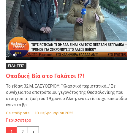
ΕΙΔΗΣΕΙΣ
Οπαδική Βία στο Γαλάτσι !?!
Το είδαν: 32 Μ. ΕΛΕΥΘΕΡΙΟΥ: “Κλασσικό περιστατικό…” Σε
συνέχεια του αποτρόπαιου γεγονότος της Θεσσαλονίκης που
στοίχισε τη ζωή του 19χρονου Άλκη, ένα αντίστοιχο επεισόδιο
έγινε το βρ...
GalatsiSports
10 Φεβρουαρίου 2022
Περισσότερα
1
2