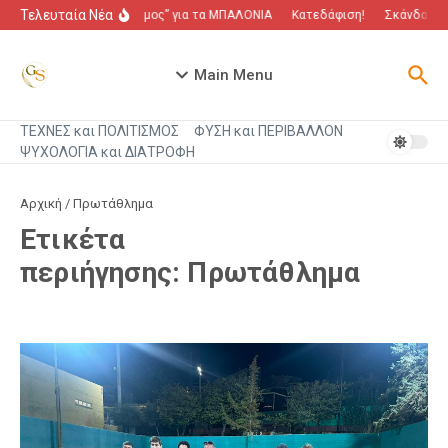
Μετάβαση στο περιεχόμενο
Τελευταία Νέα
“Πόλεμος” για τα ΜΠΑΛΟΝΙΑ
Κατεδάφιση!
Σκάνδαλο π
Main Menu
ΤΕΧΝΕΣ και ΠΟΛΙΤΙΣΜΟΣ
ΦΥΣΗ και ΠΕΡΙΒΑΛΛΟΝ
ΨΥΧΟΛΟΓΙΑ και ΔΙΑΤΡΟΦΗ
Αρχική
/
Πρωτάθλημα
Ετικέτα
περιήγησης: Πρωτάθλημα