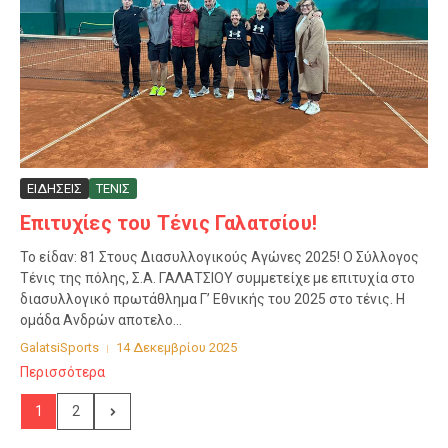
ΕΙΔΗΣΕΙΣ
ΤΕΝΙΣ
Επιτυχίες του Τένις Γαλατσίου!
Το είδαν: 81 Στους Διασυλλογικούς Αγώνες 2025! Ο Σύλλογος
Τένις της πόλης, Σ.Α. ΓΑΛΑΤΣΙΟΥ συμμετείχε με επιτυχία στο
διασυλλογικό πρωτάθλημα Γ’ Εθνικής του 2025 στο τένις. Η
ομάδα Ανδρών αποτελο...
GalatsiSports
14 Δεκεμβρίου 2025
Περισσότερα
1
2