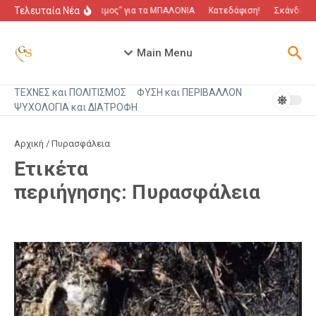
Μετάβαση στο περιεχόμενο
Τελευταία Νέα
“Πόλεμος” για τα ΜΠΑΛΟΝΙΑ
Κατεδάφιση!
Σκάνδαλο π
Main Menu
ΤΕΧΝΕΣ και ΠΟΛΙΤΙΣΜΟΣ
ΦΥΣΗ και ΠΕΡΙΒΑΛΛΟΝ
ΨΥΧΟΛΟΓΙΑ και ΔΙΑΤΡΟΦΗ
Αρχική
/
Πυρασφάλεια
Ετικέτα
περιήγησης: Πυρασφάλεια