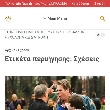
Μετάβαση στο περιεχόμενο
Τελευταία Νέα
“Πόλεμος” για τα ΜΠΑΛΟΝΙΑ
Κατεδάφιση!
Σκάνδαλο π
Main Menu
ΤΕΧΝΕΣ και ΠΟΛΙΤΙΣΜΟΣ
ΦΥΣΗ και ΠΕΡΙΒΑΛΛΟΝ
ΨΥΧΟΛΟΓΙΑ και ΔΙΑΤΡΟΦΗ
Αρχική
/
Σχέσεις
Ετικέτα περιήγησης: Σχέσεις