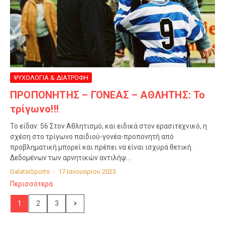
ΨΥΧΟΛΟΓΙΑ & ΔΙΑΤΡΟΦΗ
ΠΡΟΠΟΝΗΤΗΣ – ΓΟΝΕΑΣ – ΑΘΛΗΤΗΣ: Το
τρίγωνο!!!
Το είδαν: 56 Στον Αθλητισμό, και ειδικά στον ερασιτεχνικό, η
σχέση στο τρίγωνο παιδιού-γονέα-προπονητή από
προβληματική μπορεί και πρέπει να είναι ισχυρά θετική.
Δεδομένων των αρνητικών αντιλήψ...
GalatsiSports
17 Ιανουαρίου 2023
Περισσότερα
1
2
3