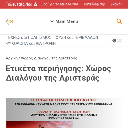
Μετάβαση στο περιεχόμενο
Τελευταία Νέα
“Πόλεμος” για τα ΜΠΑΛΟΝΙΑ
Κατεδάφιση!
Σκάνδαλο π
Main Menu
ΤΕΧΝΕΣ και ΠΟΛΙΤΙΣΜΟΣ
ΦΥΣΗ και ΠΕΡΙΒΑΛΛΟΝ
ΨΥΧΟΛΟΓΙΑ και ΔΙΑΤΡΟΦΗ
Αρχική
/
Χώρος Διαλόγου της Αριστεράς
Ετικέτα περιήγησης: Χώρος
Διαλόγου της Αριστεράς