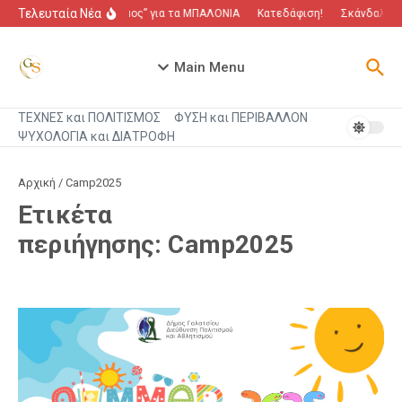
Μετάβαση στο περιεχόμενο
Τελευταία Νέα
“Πόλεμος” για τα ΜΠΑΛΟΝΙΑ
Κατεδάφιση!
Σκάνδαλο πο
Main Menu
ΤΕΧΝΕΣ και ΠΟΛΙΤΙΣΜΟΣ
ΦΥΣΗ και ΠΕΡΙΒΑΛΛΟΝ
ΨΥΧΟΛΟΓΙΑ και ΔΙΑΤΡΟΦΗ
Αρχική
/
Camp2025
Ετικέτα
περιήγησης: Camp2025