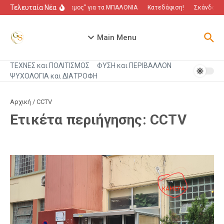
Μετάβαση στο περιεχόμενο
Τελευταία Νέα
“Πόλεμος” για τα ΜΠΑΛΟΝΙΑ
Κατεδάφιση!
Σκάνδαλο π
Main Menu
ΤΕΧΝΕΣ και ΠΟΛΙΤΙΣΜΟΣ
ΦΥΣΗ και ΠΕΡΙΒΑΛΛΟΝ
ΨΥΧΟΛΟΓΙΑ και ΔΙΑΤΡΟΦΗ
Αρχική
/
CCTV
Ετικέτα περιήγησης: CCTV