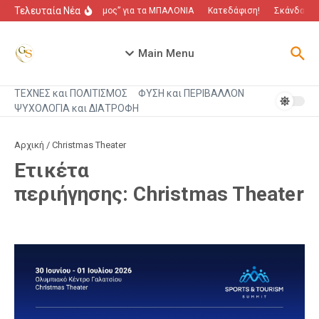
Μετάβαση στο περιεχόμενο
Τελευταία Νέα
“Πόλεμος” για τα ΜΠΑΛΟΝΙΑ
Κατεδάφιση!
Σκάνδαλο π
Main Menu
ΤΕΧΝΕΣ και ΠΟΛΙΤΙΣΜΟΣ
ΦΥΣΗ και ΠΕΡΙΒΑΛΛΟΝ
ΨΥΧΟΛΟΓΙΑ και ΔΙΑΤΡΟΦΗ
Αρχική
/
Christmas Theater
Ετικέτα
περιήγησης: Christmas Theater