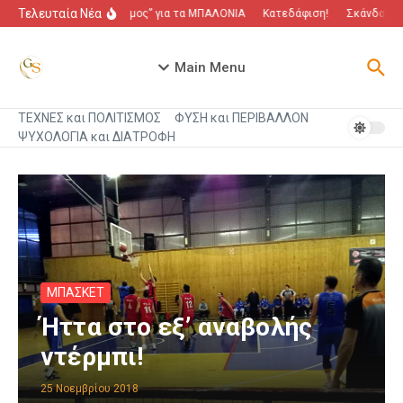
Μετάβαση στο περιεχόμενο
Τελευταία Νέα
“Πόλεμος” για τα ΜΠΑΛΟΝΙΑ
Κατεδάφιση!
Σκάνδαλο π
Main Menu
ΤΕΧΝΕΣ και ΠΟΛΙΤΙΣΜΟΣ
ΦΥΣΗ και ΠΕΡΙΒΑΛΛΟΝ
ΨΥΧΟΛΟΓΙΑ και ΔΙΑΤΡΟΦΗ
ΜΠΑΣΚΕΤ
Ήττα στο εξ’ αναβολής
ντέρμπι!
25 Νοεμβρίου 2018