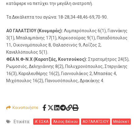
κατάφερε να πετύχει την μεγάλη ανατροπή.
Τα Δεκάλεπτα του αγώνα: 18-28,34-48,46-69,70-90.
ΑΟ ΓΑΛΑΤΣΊΟΥ (Κουμαράς):
Λυμπερόπουλος 6(1), Γιαννάκης
3(1), Μπαλαμπάνης 17(1), Κορκοσούρας 9(1), Παπαδόπουλος
11, Οικονομόπουλος 8, Θαλασσινός 9, Λοΐζος 2,
Κανελλόπουλος 5(1).
ΦΕΑ Ν.Φ-Ν.Χ (Καρατζάς, Κουτσούκος):
Στρατομήτρος 24(5),
Ρωμοσιός, Δεληγιάννης 8(2), Πολυχρονόπουλος, Στεργιάκης
16(3), Καραλευθέρης 16(2), Γιαννουλάκος 2, Μπασέας 4,
Μιχόπουλος 16(2), Πανουσόπουλος, Δρακάκης 4.
Κοινοποιήστε
Ετικέτα:
Α' ΕΣΚΑ
Άλσος Βέϊκου
ΑΟ ΓΑΛΑΤΣΙΟΥ
Μπάσκετ