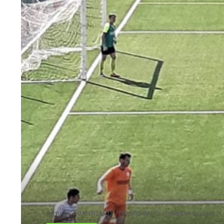
Αρχική
/
ΑΘΛΗΤΙΣΜΟΣ
/
ΠΟΔΟΣΦΑΙΡΟ
/
Ισόπαλο φινάλε!