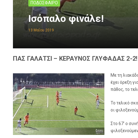
ΠΟΔΟΣΦΑΙΡΟ
Ισόπαλο φινάλε!
13 Μαΐου 2019
ΠΑΣ ΓΑΛΑΤΣΙ – ΚΕΡΑΥΝΟΣ ΓΛΥΦΑΔΑΣ 2-2!
Με τη λιακάδ
έχει όρεξη γ
πάθος, το τελ
Το τελικό σκο
οι φιλοξενούμ
Στο 67’ ο συ
φιλοξενούμενο