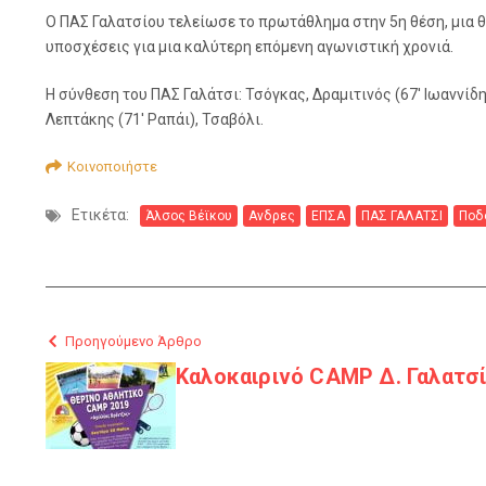
Ο ΠΑΣ Γαλατσίου τελείωσε το πρωτάθλημα στην 5η θέση, μια θ
υποσχέσεις για μια καλύτερη επόμενη αγωνιστική χρονιά.
Η σύνθεση του ΠΑΣ Γαλάτσι: Τσόγκας, Δραμιτινός (67′ Ιωαννίδ
Λεπτάκης (71′ Ραπάι), Τσαβόλι.
Κοινοποιήστε
Ετικέτα:
Άλσος Βέϊκου
Ανδρες
ΕΠΣΑ
ΠΑΣ ΓΑΛΑΤΣΙ
Ποδ
Προηγούμενο Άρθρο
Καλοκαιρινό CAMP Δ. Γαλατσί