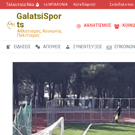
Μετάβαση στο περιεχόμενο
Τελευταία Νέα
“Πόλεμος” για τα ΜΠΑΛΟΝΙΑ
Κατεδάφιση!
Σκάνδαλο που αγγίζ
GalatsiSpor
ts
ΑΘΛΗΤΙΣΜΟΣ
ΚΟΙΝΩ
Αθλητισμός, Κοινωνία,
Πολιτισμός
ΕΙΔΗΣΕΙΣ
ΑΠΟΨΕΙΣ
ΣΥΝΕΝΤΕΥΞΕΙΣ
ΕΠΙΚΟΙΝΩΝ