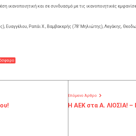
έση ικανοποιητική και σε συνδυασμό με τις ικανοποιητικές εμφανίσει
ης), Ευαγγέλου, Ραπάι Χ., Βαμβακερής (78′ Μηλιώτης), Λεγάκης, Θεοδ
όσφαιρο
Επόμενο Άρθρο
ου!
Η ΑΕΚ στα Α. ΛΙΟΣΙΑ! –