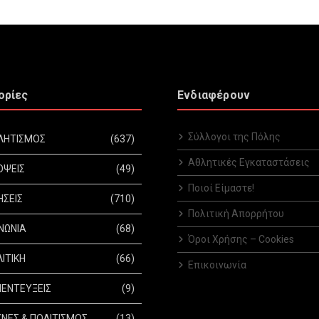
ορίες
Ενδιαφέρουν
Σύλλογοι της Πόλης
ΛΗΤΙΣΜΟΣ
(637)
Αθλητικές Εγκαταστάσεις
ΟΨΕΙΣ
(49)
Ποιοί Είμαστε!
ΗΣΕΙΣ
(710)
Πολιτική Απορρήτου
ΝΩΝΙΑ
(68)
Όροι Χρήσης – Cookies
ΙΤΙΚΗ
(66)
Επικοινωνία
ΕΝΤΕΥΞΕΙΣ
(9)
ΝΕΣ & ΠΟΛΙΤΙΣΜΟΣ
(13)