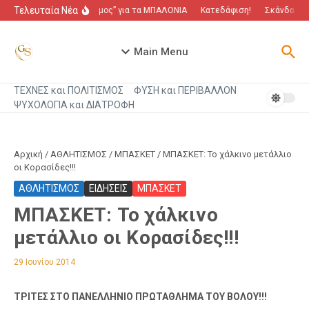
Μετάβαση στο περιεχόμενο
Τελευταία Νέα
“Πόλεμος” για τα ΜΠΑΛΟΝΙΑ
Κατεδάφιση!
Σκάνδαλο πο
Main Menu
ΤΕΧΝΕΣ και ΠΟΛΙΤΙΣΜΟΣ
ΦΥΣΗ και ΠΕΡΙΒΑΛΛΟΝ
ΨΥΧΟΛΟΓΙΑ και ΔΙΑΤΡΟΦΗ
Αρχική
/
ΑΘΛΗΤΙΣΜΟΣ
/
ΜΠΑΣΚΕΤ
/
ΜΠΑΣΚΕΤ: Το χάλκινο μετάλλιο
οι Κορασίδες!!!
ΑΘΛΗΤΙΣΜΟΣ
ΕΙΔΗΣΕΙΣ
ΜΠΑΣΚΕΤ
ΜΠΑΣΚΕΤ: Το χάλκινο
μετάλλιο οι Κορασίδες!!!
29 Ιουνίου 2014
ΤΡΙΤΕΣ ΣΤΟ ΠΑΝΕΛΛΗΝΙΟ ΠΡΩΤΑΘΛΗΜΑ ΤΟΥ ΒΟΛΟΥ!!!