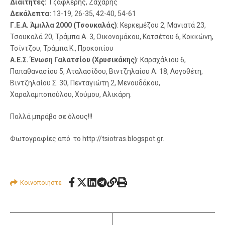
Διαιτητές:
Τζαφλέρης, Ζάχαρης
Δεκάλεπτα:
13-19, 26-35, 42-40, 54-61
Γ.Ε.Α. Άμιλλα 2000 (Τσουκαλάς)
: Κερκεμέζου 2, Μανιατά 23,
Τσουκαλά 20, Τράμπα Α. 3, Οικονομάκου, Κατσέτου 6, Κοκκώνη,
Τσίντζου, Τράμπα Κ., Προκοπίου
Α.Ε.Σ. Ένωση Γαλατσίου (Χρυσικάκης)
: Καραχάλιου 6,
Παπαθανασίου 5, Αταλασίδου, Βιντζηλαίου Α. 18, Λογοθέτη,
Βιντζηλαίου Σ. 30, Πενταγιώτη 2, Μενουδάκου,
Χαραλαμποπούλου, Χούμου, Αλικάρη.
Πολλά μπράβο σε όλους!!!
Φωτογραφίες από το http://tsiotras.blogspot.gr.
Κοινοποιήστε