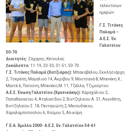
τελευταίων
ημερών:
Γ.Σ. Τιτάνες
Παλαμά –
Α.Ε.Σ. Έν.
Γαλατσίου
50-70
Διαιτητές:
Ζάχαρης, Κέτουλας
Δ
εκάλεπτα:
11-19, 23-33, 31-51, 50-70
Γ.Σ. Τιτάνες Παλαμά (Χατζιάρας):
Μπακαβέλου, Εκκλησιάρχη
2, Τσερέπη, Μαγαλιού 14, Ακρίβου 9, Μουτσανά 8, Μπενέκη Χ.,
Μαντέ 6, Πατούνη, Μπενέκη Μ. 11, Τζέλλα, Τζιμούρτου
Α.Ε.Σ. Ένωση Γαλατσίου (Χρυσικάκης):
Καραχάλιου 2,
Παπαθανασίου 4, Αταλασίδου 2, Βιντζηλαίου Α. 31, Λογοθέτη,
Βιντζηλαίου Σ. 18, Πενταγιώτη 2, Μενουδάκου,
Χαραλαμποπούλου 6, Χούμου 5, Αλικάρη
Γ.Ε.Α. Άμιλλα 2000- Α.Ε.Σ. Εν. Γαλατσίου 54-61