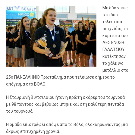
Με δύο νίκες
στα δύο
τελευταία
παιχνίδια, τα
κορίτσια του
ΑΕΣ ΕΝΩΣΗ
ΓΑΛΑΤΣΙΟΥ
κατέκτησαν
το χάλκινο
μετάλλιο στο
25ο ΠΑΝΕΛΛΗΝΙΟ Πρωτάθλημα που τελείωσε σήμερα το
απόγευμα στο ΒΟΛΟ.
Η Σταυριανή Βιντσιλαίου ήταν η πρώτη σκόρερ του τουρνουά
με 98 πόντους και βεβαίως μπήκε και στη καλύτερη πεντάδα
του τουρνουά.
Η ομάδα επιστρέφει απόψε από το Βόλο, ολοκληρώνωντας μια
άκρως επιτυχημένη χρονιά.