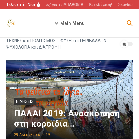
Μετάβαση στο περιεχόμενο
Τελευταία Νέα
“Πόλεμος” για τα ΜΠΑΛΟΝΙΑ
Κατεδάφιση!
Σκάνδαλο πο
Main Menu
ΤΕΧΝΕΣ και ΠΟΛΙΤΙΣΜΟΣ
ΦΥΣΗ και ΠΕΡΙΒΑΛΛΟΝ
ΨΥΧΟΛΟΓΙΑ και ΔΙΑΤΡΟΦΗ
ΕΙΔΗΣΕΙΣ
ΠΑΛΑΙ 2019: Ανασκόπηση
στη κοροϊδία…
29 Δεκεμβρίου 2019