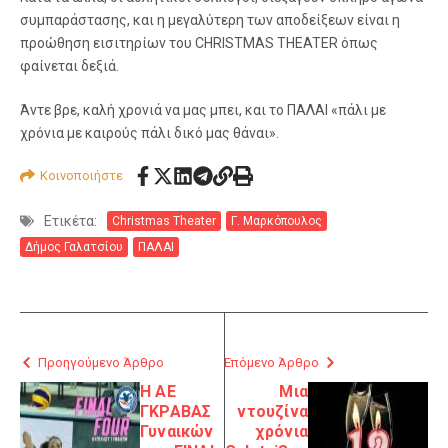
συμπαράστασης, και η μεγαλύτερη των αποδείξεων είναι η
προώθηση εισιτηρίων του CHRISTMAS THEATER όπως
φαίνεται δεξιά.
Άντε βρε, καλή χρονιά να μας μπει, και το ΠΑΛΑΙ «πάλι με
χρόνια με καιρούς πάλι δικό μας θάναι».
Κοινοποιήστε
Ετικέτα:
Christmas Theater
Γ. Μαρκόπουλος
Δήμος Γαλατσίου
ΠΑΛΑΙ
Προηγούμενο Άρθρο
Επόμενο Άρθρο
Η ΑΕ
Μια
ΓΚΡΑΒΑΣ
ντουζίνα
Γυναικών
χρόνια