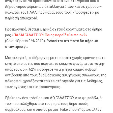
αναγκάζονται να προπονούνται στα ανοικτά γήπεδα που ο
Δήμος «προσφέρει» ως αντάλλαγμα όπως και σε χώρους –
πυλωτές του ΠΑΛΑΙ που και αυτούς τους «προσφέρει» με
περισσή απλοχεριά.
Προεκλογικά, θέσαμε μερικά σχετικά ερωτήματα στο άρθρο
μας
«ΠΑΛΑΙ ΓΑΛΑΤΣΙΟΥ: Ποιος κοροϊδεύει ποιον?»
(GalatsiSports 9/4/2019).
Εννοείται ότι ποτέ δε πήραμε
απαντήσεις…
Μετεκλογικά, ο «δήμαρχος με το παπάκι χωρίς κράνος και το
κινητό στο αυτί», που περνάει τα κόκκινα φανάρια σαν να μην
υπάρχουν, ο κ. 62%, κατάφερε να μην έχει καμμιά σοβαρή
αντίδραση από τους δύο βασικούς αθλητικούς συλλόγους της
πόλης που χρειάζονται τα κλειστά γήπεδα για τις Ακδημίες,
τους αγώνες και τις προπονήσεις.
Έβαλε τον ένα πρόεδρο του ΑΟ ΓΑΛΑΤΣΙΟΥ στο ψηφοδέλτιό
του, που εκλέχθηκε από τους πρώτους δημοτικούς
συμβούλους, και ο οποίος με μια ¨Fake dribble” όρισε άλλον