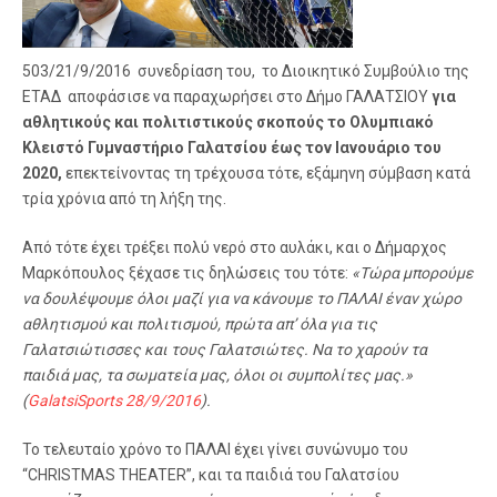
503/21/9/2016 συνεδρίαση του, το Διοικητικό Συμβούλιο της
ΕΤΑΔ αποφάσισε να παραχωρήσει στο Δήμο ΓΑΛΑΤΣΙΟΥ
για
αθλητικούς και πολιτιστικούς σκοπούς το Ολυμπιακό
Κλειστό Γυμναστήριο Γαλατσίου έως τον Ιανουάριο του
2020,
επεκτείνοντας τη τρέχουσα τότε, εξάμηνη σύμβαση κατά
τρία χρόνια από τη λήξη της.
Από τότε έχει τρέξει πολύ νερό στο αυλάκι, και ο Δήμαρχος
Μαρκόπουλος ξέχασε τις δηλώσεις του τότε:
«Τώρα μπορούμε
να δουλέψουμε όλοι μαζί για να κάνουμε το ΠΑΛΑΙ έναν χώρο
αθλητισμού και πολιτισμού, πρώτα απ’ όλα για τις
Γαλατσιώτισσες και τους Γαλατσιώτες. Να το χαρούν τα
παιδιά μας, τα σωματεία μας, όλοι οι συμπολίτες μας.»
(
GalatsiSports 28/9/2016
).
Το τελευταίο χρόνο το ΠΑΛΑΙ έχει γίνει συνώνυμο του
“CHRISTMAS THEATER”, και τα παιδιά του Γαλατσίου