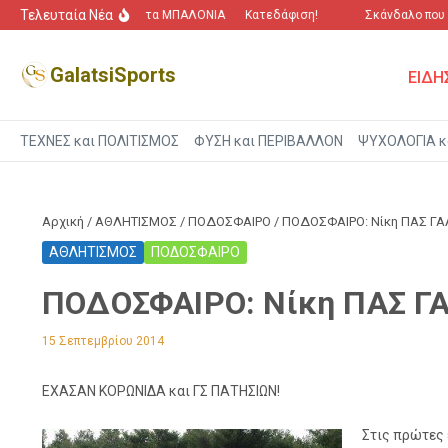
Μετάβαση στο περιεχόμενο
Τελευταία Νέα
“Πόλεμος” για τα ΜΠΑΛΟΝΙΑ
Κατεδάφιση!
Σκάνδαλο που αγ
GalatsiSports
ΕΙΔΗ
ΤΕΧΝΕΣ και ΠΟΛΙΤΙΣΜΟΣ
ΦΥΣΗ και ΠΕΡΙΒΑΛΛΟΝ
ΨΥΧΟΛΟΓΙΑ κ
Αρχική
/
ΑΘΛΗΤΙΣΜΟΣ
/
ΠΟΔΟΣΦΑΙΡΟ
/
ΠΟΔΟΣΦΑΙΡΟ: Νίκη ΠΑΣ ΓΑΛ
ΑΘΛΗΤΙΣΜΟΣ
ΠΟΔΟΣΦΑΙΡΟ
ΠΟΔΟΣΦΑΙΡΟ: Νίκη ΠΑΣ ΓΑ
15 Σεπτεμβρίου 2014
ΕΧΑΣΑΝ ΚΟΡΩΝΙΔΑ και ΓΣ ΠΑΤΗΣΙΩΝ!
Στις πρώτες 