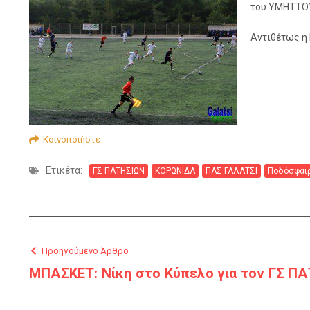
του ΥΜΗΤΤΟΥ
Αντιθέτως η 
Κοινοποιήστε
Ετικέτα:
ΓΣ ΠΑΤΗΣΙΩΝ
ΚΟΡΩΝΙΔΑ
ΠΑΣ ΓΑΛΑΤΣΙ
Ποδόσφαι
Προηγούμενο Άρθρο
ΜΠΑΣΚΕΤ: Νίκη στο Κύπελο για τον ΓΣ ΠΑ