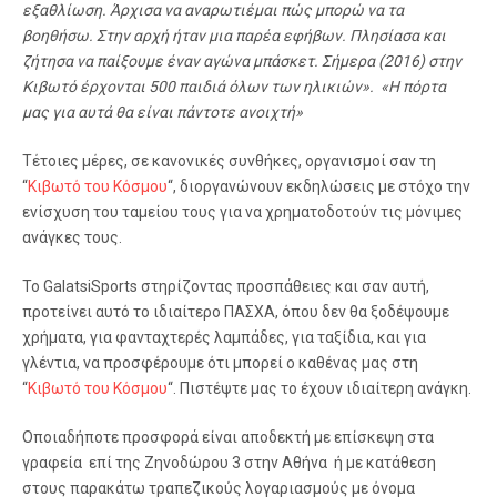
εξαθλίωση. Άρχισα να αναρωτιέμαι πώς μπορώ να τα
βοηθήσω. Στην αρχή ήταν μια παρέα εφήβων. Πλησίασα και
ζήτησα να παίξουμε έναν αγώνα μπάσκετ. Σήμερα (2016) στην
Κιβωτό έρχονται 500 παιδιά όλων των ηλικιών». «Η πόρτα
μας για αυτά θα είναι πάντοτε ανοιχτή»
Τέτοιες μέρες, σε κανονικές συνθήκες, οργανισμοί σαν τη
“
Κιβωτό του Κόσμου
“, διοργανώνουν εκδηλώσεις με στόχο την
ενίσχυση του ταμείου τους για να χρηματοδοτούν τις μόνιμες
ανάγκες τους.
Το GalatsiSports στηρίζοντας προσπάθειες και σαν αυτή,
προτείνει αυτό το ιδιαίτερο ΠΑΣΧΑ, όπου δεν θα ξοδέψουμε
χρήματα, για φανταχτερές λαμπάδες, για ταξίδια, και για
γλέντια, να προσφέρουμε ότι μπορεί ο καθένας μας στη
“
Κιβωτό του Κόσμου
“. Πιστέψτε μας το έχουν ιδιαίτερη ανάγκη.
Οποιαδήποτε προσφορά είναι αποδεκτή με επίσκεψη στα
γραφεία επί της Ζηνοδώρου 3 στην Αθήνα ή με κατάθεση
στους παρακάτω τραπεζικούς λογαριασμούς με όνομα