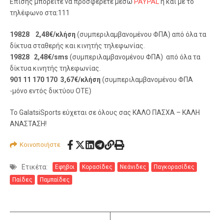
Επίσης μπορείτε να προσφέρετε μέσω
PAYPAL
ή και με το
τηλέφωνο στα:111
19828 2,48€/κλήση
(συμπεριλαμβανομένου ΦΠΑ) από όλα τα
δίκτυα σταθερής και κινητής τηλεφωνίας.
19828 2,48€/sms
(συμπεριλαμβανομένου ΦΠΑ) από όλα τα
δίκτυα κινητής τηλεφωνίας.
901 11 170 170 3,67€/κλήση
(συμπεριλαμβανομένου ΦΠΑ
-μόνο εντός δικτύου ΟΤΕ)
To GalatsiSports εύχεται σε όλους σας ΚΑΛΟ ΠΑΣΧΑ – ΚΑΛΗ
ΑΝΑΣΤΑΣΗ!
Κοινοποιήστε
Ετικέτα:
Εφηβοι
Κορασίδες
Νεάνιδες
Παγκορασίδες
Παίδες
Παμπαίδες