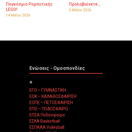
Παγκόσμιο Ρομποτικής
Προλαβαίνετε…
LEGO!
5 Μαΐου 2026
14 Μαΐου 2026
Ενώσεις - Ομοσπονδίες
*
ΕΓΟ – ΓΥΜΝΑΣΤΙΚΗ
ΕΟΚ – ΚΑΛΑΘΟΣΦΑΙΡΙΣΗ
ΕΟΠΕ – ΠΕΤΟΣΦΑΙΡΙΣΗ
ΕΠΟ – ΠΟΔΟΣΦΑΙΡΟ
ΕΠΣΑ Ποδόσφαιρο
ΕΣΚΑ Basketball
ΕΣΠΑΑΑ Volleyball