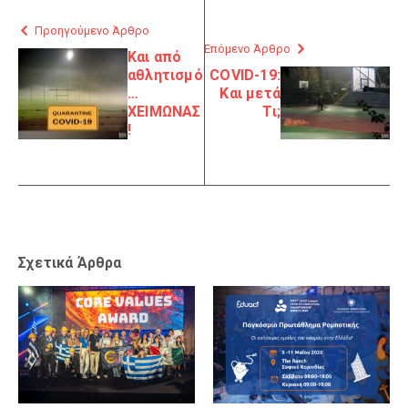
Προηγούμενο Άρθρο
Επόμενο Άρθρο
Και από
αθλητισμό
COVID-19:
…
Και μετά
ΧΕΙΜΩΝΑΣ
Τι;
!
Σχετικά Άρθρα