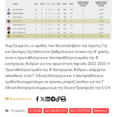
Θυμίζουμε ότι, ο
ι
ομάδες
που
θα
καταλάβουν
την
πρώτη
(1η)
και
δεύτερη
(2η)
θέση
στον
βαθμολογικό πίνακα της Β’
φάσης,
είναι η πρωταθλήτρια
και δευτεραθλήτρια ομάδα
της Α’
κατηγορίας
Ανδρών
για την αγωνιστική περίοδο 202
2-2023.
Η
Πρωταθλήτρια ομάδα της Α’
Κατηγορίας Ανδρών
,
ανέρχεται
απευθείας
στην Γ’ Εθνική Κατηγορία και η
δευτεραθλήτρια
ομάδα
θα
συμμετάσχει
σε
αγώνες
μπαράζ
ανόδου
για
την Γ’
Εθνική Κατηγορία σύμφωνα με την Γενική Προκήρυξη της Ε.Ο.Κ.
Κοινοποιήστε
Ετικέτα:
Α' ΕΣΚΑ
ΑΟ ΓΑΛΑΤΣΙΟΥ
ΑΟ ΣΠΟΡΤΙΓΚ
Μπάσκετ