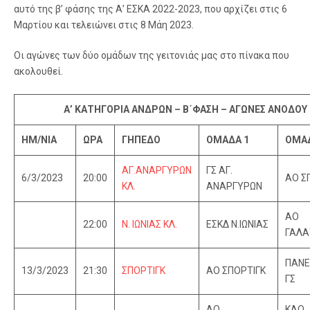
αυτό της β’ φάσης της Α’ ΕΣΚΑ 2022-2023, που αρχίζει στις 6
Μαρτίου και τελειώνει στις 8 Μάη 2023.
Οι αγώνες των δύο ομάδων της γειτονιάς μας στο πίνακα που
ακολουθεί.
Α’ ΚΑΤΗΓΟΡΙΑ ΑΝΔΡΩΝ – Β΄ΦΑΣΗ – ΑΓΩΝΕΣ ΑΝΟΔΟΥ
ΗΜ/ΝΙΑ
ΩΡΑ
ΓΗΠΕΔΟ
ΟΜΑΔΑ 1
ΟΜΑΔ
ΑΓ.ΑΝΑΡΓΥΡΩΝ
ΓΣ ΑΓ.
6/3/2023
20:00
ΑΟ Σ
ΚΛ.
ΑΝΑΡΓΥΡΩΝ
ΑΟ
22:00
Ν. ΙΩΝΙΑΣ ΚΛ.
ΕΣΚΔ Ν.ΙΩΝΙΑΣ
ΓΑΛΑ
ΠΑΝΕ
13/3/2023
21:30
ΣΠΟΡΤΙΓΚ
ΑΟ ΣΠΟΡΤΙΓΚ
ΓΣ
ΑΟ
ΚΑΟ