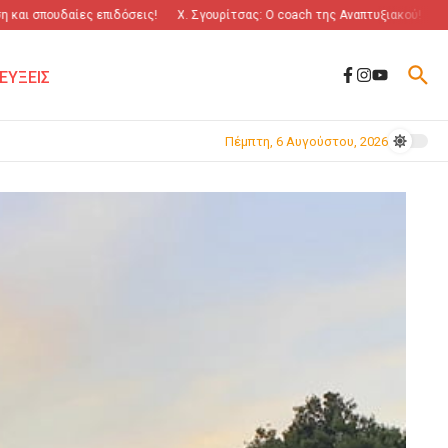
 σπουδαίες επιδόσεις!
Χ. Σγουρίτσας: O coach της Αναπτυξιακού!
“Πόλεμ
ΕΥΞΕΙΣ
Πέμπτη, 6 Αυγούστου, 2026