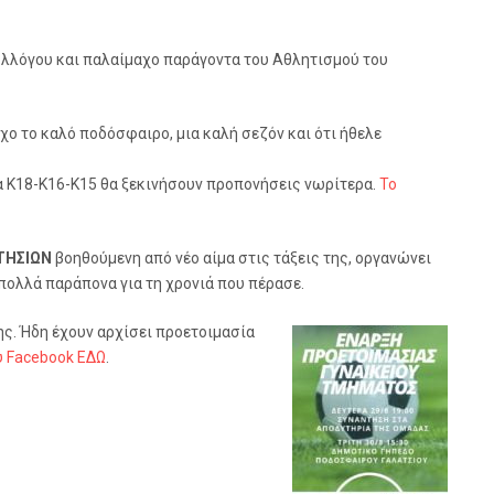
υλλόγου και παλαίμαχο παράγοντα του Αθλητισμού του
χο το καλό ποδόσφαιρο, μια καλή σεζόν και ότι ήθελε
α Κ18-Κ16-Κ15 θα ξεκινήσουν προπονήσεις νωρίτερα.
Το
ΤΗΣΙΩΝ
βοηθούμενη από νέο αίμα στις τάξεις της, οργανώνει
 πολλά παράπονα για τη χρονιά που πέρασε.
ης. Ήδη έχουν αρχίσει προετοιμασία
υ Facebook ΕΔΩ
.