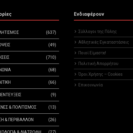
ορίες
Ενδιαφέρουν
Σύλλογοι της Πόλης
ΛΗΤΙΣΜΟΣ
(637)
Αθλητικές Εγκαταστάσεις
ΟΨΕΙΣ
(49)
Ποιοί Είμαστε!
ΗΣΕΙΣ
(710)
Πολιτική Απορρήτου
ΝΩΝΙΑ
(68)
Όροι Χρήσης – Cookies
ΙΤΙΚΗ
(66)
Επικοινωνία
ΕΝΤΕΥΞΕΙΣ
(9)
ΝΕΣ & ΠΟΛΙΤΙΣΜΟΣ
(13)
Η & ΠΕΡΙΒΑΛΛΟΝ
(26)
ΟΛΟΓΙΑ & ΔΙΑΤΡΟΦΗ
(27)