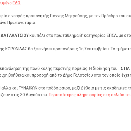
ευμένο ΕΔΩ.
ία ο νεαρός προπονητής Γιάννης Μητρούσης, με τον Πρόεδρο του σ
Μάνο Πρωτονοτάριο.
ΙΔΑ ΓΑΛΑΤΣΙΟΥ
και πάλι στο πρωτάθλημα Β’ κατηγορίας ΕΠΣΑ, με στό
ης ΚΟΡΩΝΙΔΑΣ θα ξεκινήσει προπονήσεις 1η Σεπτεμβρίου. Τα τμήματ
ν επανάληωη της πολύ καλής περσινής πορείας. Η διοίκηση του
ΓΣ ΠΑ
οιχη βοήθεια και προσοχή από το Δήμο Γαλατσίου από τον οποίο έχει
αλλά και ΓΥΝΑΙΚΩΝ στο ποδόσφαιρο, μαζί βέβαια με τις ακαδημίες τ
χίζουν στις 30 Αυγούστου.
Περισσότερες πληροφορίες στη σελίδα το