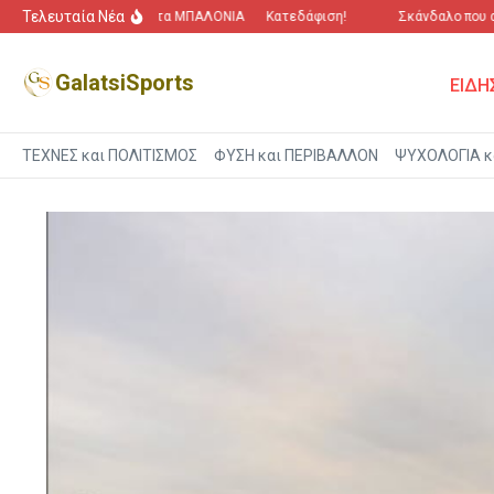
Μετάβαση στο περιεχόμενο
Τελευταία Νέα
“Πόλεμος” για τα ΜΠΑΛΟΝΙΑ
Κατεδάφιση!
Σκάνδαλο που αγγίζε
GalatsiSports
ΕΙΔΗ
ΤΕΧΝΕΣ και ΠΟΛΙΤΙΣΜΟΣ
ΦΥΣΗ και ΠΕΡΙΒΑΛΛΟΝ
ΨΥΧΟΛΟΓΙΑ κ