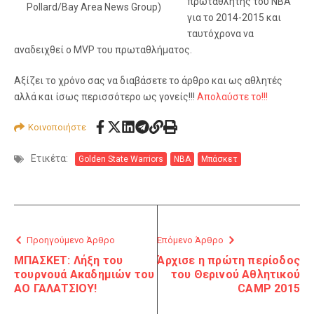
πρωταθλητής του ΝΒΑ
Pollard/Bay Area News Group)
για το 2014-2015 και
ταυτόχρονα να
αναδειχθεί ο MVP του πρωταθλήματος.
Αξίζει το χρόνο σας να διαβάσετε το άρθρο και ως αθλητές
αλλά και ίσως περισσότερο ως γονείς!!!
Απολαύστε το!!!
Κοινοποιήστε
Ετικέτα:
Golden State Warriors
NBA
Μπάσκετ
Προηγούμενο Άρθρο
Επόμενο Άρθρο
ΜΠΑΣΚΕΤ: Λήξη του
Άρχισε η πρώτη περίοδος
τουρνουά Ακαδημιών του
του Θερινού Αθλητικού
ΑΟ ΓΑΛΑΤΣΙΟΥ!
CAMP 2015