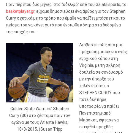
Πριν περίπου δύο μήνες, στο “αδελφό” site του Galatsisports, το
basketplayer.gr,
είχαμε δημοσιεύσει ένα άρθρο για τον Stephen
Curry σχετικά με το τρόπο που έμαθε να παίζει μπάσκετ και το
πείσμα του να κάνει αυτό που ένοιωθε κόντρα στα δεδομένα
της εποχής του.
Διαβάστε πώς από μια
πρόχειρη μπασκέτα ενός
εξοχικού κάπου στη
Virginia, με τη σκληρή
δουλεία σε συνδυασμό
με την ύπαρξη του
ταλέντου του, ο
STEPHEN CURRY που
ποτέ δεν πήρε
υποτροφία να παίξει
Golden State Warriors’ Stephen
Πανεπιστημιακό
Curry (30) στο ζέσταμα πριν τον
Μπάσκετ, έφτασε να
αγώνα με τους Atlanta Hawks,
στεφθεί προχθές
18/3/2015. (Susan Tripp