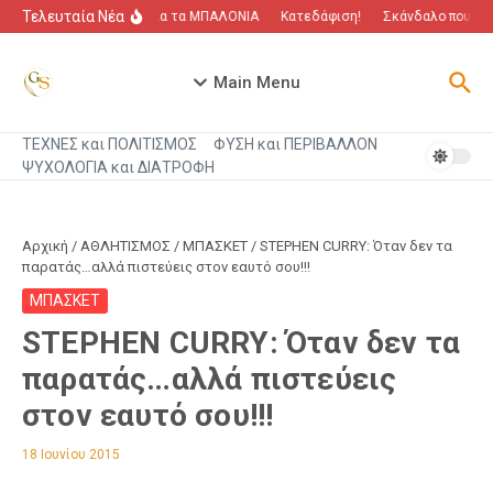
Μετάβαση στο περιεχόμενο
Τελευταία Νέα
“Πόλεμος” για τα ΜΠΑΛΟΝΙΑ
Κατεδάφιση!
Σκάνδαλο που αγγ
Main Menu
ΤΕΧΝΕΣ και ΠΟΛΙΤΙΣΜΟΣ
ΦΥΣΗ και ΠΕΡΙΒΑΛΛΟΝ
ΨΥΧΟΛΟΓΙΑ και ΔΙΑΤΡΟΦΗ
Αρχική
/
ΑΘΛΗΤΙΣΜΟΣ
/
ΜΠΑΣΚΕΤ
/
STEPHEN CURRY: Όταν δεν τα
παρατάς…αλλά πιστεύεις στον εαυτό σου!!!
ΜΠΑΣΚΕΤ
STEPHEN CURRY: Όταν δεν τα
παρατάς…αλλά πιστεύεις
στον εαυτό σου!!!
18 Ιουνίου 2015