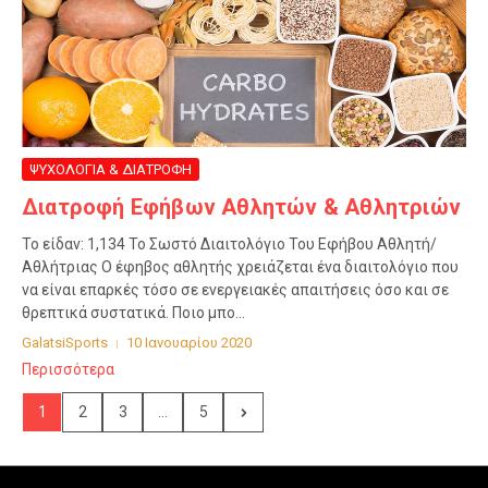
ΨΥΧΟΛΟΓΙΑ & ΔΙΑΤΡΟΦΗ
Διατροφή Εφήβων Αθλητών & Αθλητριών
Το είδαν: 1,134 Το Σωστό Διαιτολόγιο Του Εφήβου Αθλητή/
Αθλήτριας Ο έφηβος αθλητής χρειάζεται ένα διαιτολόγιο που
να είναι επαρκές τόσο σε ενεργειακές απαιτήσεις όσο και σε
θρεπτικά συστατικά. Ποιο μπο...
GalatsiSports
10 Ιανουαρίου 2020
Περισσότερα
1
2
3
...
5