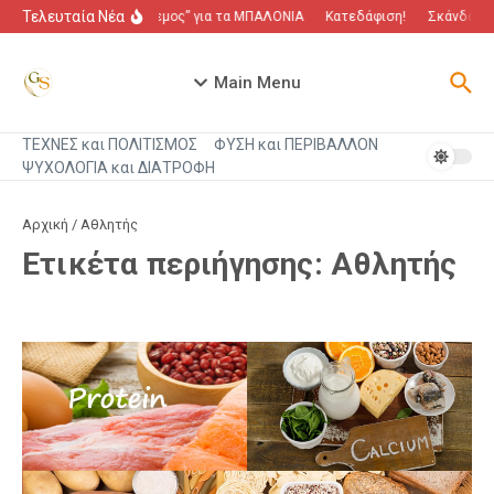
Μετάβαση στο περιεχόμενο
Τελευταία Νέα
“Πόλεμος” για τα ΜΠΑΛΟΝΙΑ
Κατεδάφιση!
Σκάνδαλο π
Main Menu
ΤΕΧΝΕΣ και ΠΟΛΙΤΙΣΜΟΣ
ΦΥΣΗ και ΠΕΡΙΒΑΛΛΟΝ
ΨΥΧΟΛΟΓΙΑ και ΔΙΑΤΡΟΦΗ
Αρχική
/
Αθλητής
Ετικέτα περιήγησης: Αθλητής