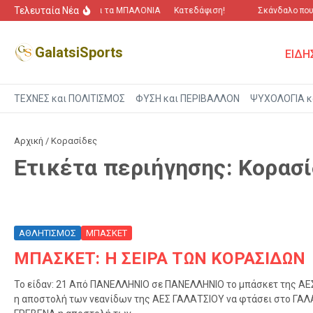
Μετάβαση στο περιεχόμενο
Τελευταία Νέα
“Πόλεμος” για τα ΜΠΑΛΟΝΙΑ
Κατεδάφιση!
Σκάνδαλο που 
GalatsiSports
ΕΙΔΗ
ΤΕΧΝΕΣ και ΠΟΛΙΤΙΣΜΟΣ
ΦΥΣΗ και ΠΕΡΙΒΑΛΛΟΝ
ΨΥΧΟΛΟΓΙΑ κ
Αρχική
/
Κορασίδες
Ετικέτα περιήγησης: Κορασ
ΑΘΛΗΤΙΣΜΟΣ
ΜΠΑΣΚΕΤ
ΜΠΑΣΚΕΤ: Η ΣΕΙΡΑ ΤΩΝ ΚΟΡΑΣΙΔΩΝ
Το είδαν: 21 Από ΠΑΝΕΛΛΗΝΙΟ σε ΠΑΝΕΛΛΗΝΙΟ το μπάσκετ της Α
η αποστολή των νεανίδων της ΑΕΣ ΓΑΛΑΤΣΙΟΥ να φτάσει στο ΓΑΛΑ