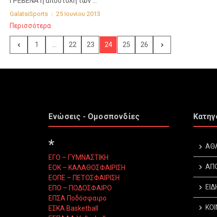
ΓΡΕΒΕΝΑ η αποστολή των ...
GalatsiSports
25 Ιουνίου 2013
Περισσότερα
1
...
22
23
24
25
26
Ενώσεις - Ομοσπονδίες
Κατηγ
*
ΑΘ
ΕΓΟ – ΓΥΜΝΑΣΤΙΚΗ
ΑΠ
ΕΟΚ – ΚΑΛΑΘΟΣΦΑΙΡΙΣΗ
ΕΟΠΕ – ΠΕΤΟΣΦΑΙΡΙΣΗ
ΕΙΔ
ΕΠΟ – ΠΟΔΟΣΦΑΙΡΟ
ΕΠΣΑ Ποδόσφαιρο
ΚΟΙ
ΕΣΚΑ Basketball