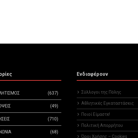
ορίες
Ενδιαφέρουν
Σύλλογοι της Πόλης
ΛΗΤΙΣΜΟΣ
(637)
Αθλητικές Εγκαταστάσεις
ΟΨΕΙΣ
(49)
Ποιοί Είμαστε!
ΗΣΕΙΣ
(710)
Πολιτική Απορρήτου
ΝΩΝΙΑ
(68)
Όροι Χρήσης – Cookies