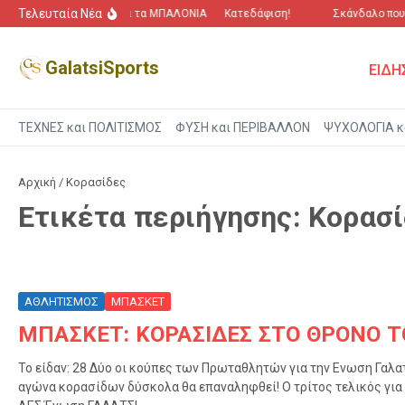
Μετάβαση στο περιεχόμενο
Τελευταία Νέα
“Πόλεμος” για τα ΜΠΑΛΟΝΙΑ
Κατεδάφιση!
Σκάνδαλο που 
GalatsiSports
ΕΙΔΗ
ΤΕΧΝΕΣ και ΠΟΛΙΤΙΣΜΟΣ
ΦΥΣΗ και ΠΕΡΙΒΑΛΛΟΝ
ΨΥΧΟΛΟΓΙΑ κ
Αρχική
/
Κορασίδες
Ετικέτα περιήγησης: Κορασ
ΑΘΛΗΤΙΣΜΟΣ
ΜΠΑΣΚΕΤ
ΜΠΑΣΚΕΤ: ΚΟΡΑΣΙΔΕΣ ΣΤΟ ΘΡΟΝΟ Τ
Το είδαν: 28 Δύο οι κούπες των Πρωταθλητών για την Ενωση Γαλατ
αγώνα κορασίδων δύσκολα θα επαναληφθεί! Ο τρίτος τελικός για