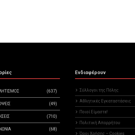
ορίες
Ενδιαφέρουν
Σύλλογοι της Πόλης
ΛΗΤΙΣΜΟΣ
(637)
Αθλητικές Εγκαταστάσεις
ΟΨΕΙΣ
(49)
Ποιοί Είμαστε!
ΗΣΕΙΣ
(710)
Πολιτική Απορρήτου
ΝΩΝΙΑ
(68)
Όροι Χρήσης – Cookies