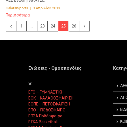
ΑΕΣ Ένωση ΓΑΛΑΤΣΙ...
GalatsiSports
3 Απριλίου 2013
Περισσότερα
1
...
23
24
25
26
Ενώσεις - Ομοσπονδίες
Κατηγ
*
ΑΘ
ΕΓΟ – ΓΥΜΝΑΣΤΙΚΗ
ΑΠ
ΕΟΚ – ΚΑΛΑΘΟΣΦΑΙΡΙΣΗ
ΕΟΠΕ – ΠΕΤΟΣΦΑΙΡΙΣΗ
ΕΙΔ
ΕΠΟ – ΠΟΔΟΣΦΑΙΡΟ
ΕΠΣΑ Ποδόσφαιρο
ΚΟΙ
ΕΣΚΑ Basketball