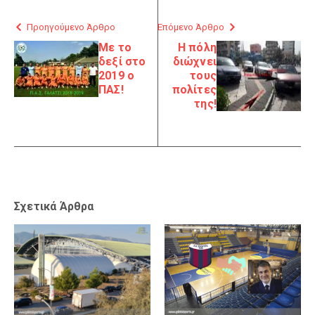
Προηγούμενο Άρθρο
Επόμενο Άρθρο
Με το
Η πόλη
δεξί στο
διώχνει
2019 ο
τους
ΠΑΣ!
πολίτες
της!
Σχετικά Άρθρα