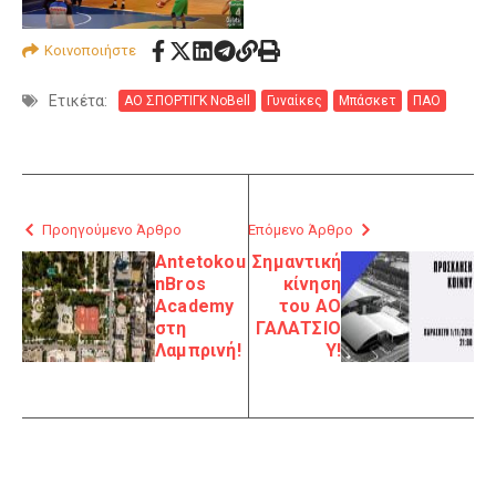
Κοινοποιήστε
Ετικέτα:
ΑΟ ΣΠΟΡΤΙΓΚ NoBell
Γυναίκες
Μπάσκετ
ΠΑΟ
Προηγούμενο Άρθρο
Επόμενο Άρθρο
Antetokou
Σημαντική
nBros
κίνηση
Academy
του ΑΟ
στη
ΓΑΛΑΤΣΙΟ
Λαμπρινή!
Υ!