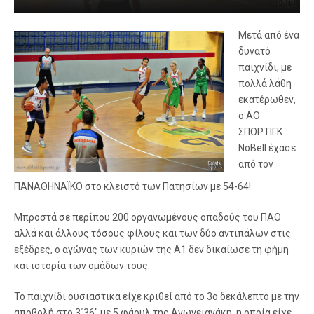
Μετά από ένα
δυνατό
παιχνίδι, με
πολλά λάθη
εκατέρωθεν,
ο ΑΟ
ΣΠΟΡΤΙΓΚ
NoBell έχασε
από τον
ΠΑΝΑΘΗΝΑΪΚΟ στο κλειστό των Πατησίων με 54-64!
Μπροστά σε περίπου 200 οργανωμένους οπαδούς του ΠΑΟ
αλλά και άλλους τόσους φίλους και των δύο αντιπάλων στις
εξέδρες, ο αγώνας των κυριών της Α1 δεν δικαίωσε τη φήμη
και ιστορία των ομάδων τους.
Το παιχνίδι ουσιαστικά είχε κριθεί από το 3ο δεκάλεπτο με την
αποβολή στο 3΄36″ με 5 φάουλ της Ανωγειανάκη, η οποία είχε