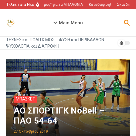
Μετάβαση στο περιεχόμενο
Τελευταία Νέα
“Πόλεμος” για τα ΜΠΑΛΟΝΙΑ
Κατεδάφιση!
Σκάνδαλο π
Main Menu
ΤΕΧΝΕΣ και ΠΟΛΙΤΙΣΜΟΣ
ΦΥΣΗ και ΠΕΡΙΒΑΛΛΟΝ
ΨΥΧΟΛΟΓΙΑ και ΔΙΑΤΡΟΦΗ
ΜΠΑΣΚΕΤ
ΑΟ ΣΠΟΡΤΙΓΚ NoBell –
ΠΑΟ 54-64
27 Οκτωβρίου 2019