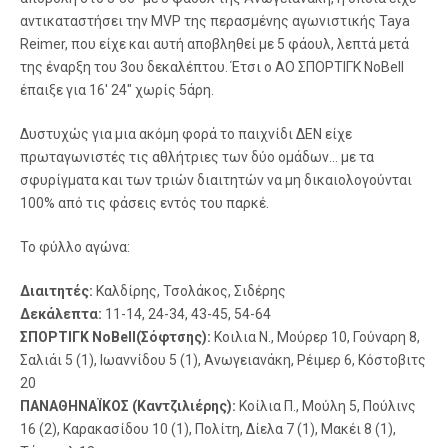
αντικαταστήσει την MVP της περασμένης αγωνιστικής Taya
Reimer, που είχε και αυτή αποβληθεί με 5 φάουλ, λεπτά μετά
της έναρξη του 3ου δεκαλέπτου. Έτσι ο ΑΟ ΣΠΟΡΤΙΓΚ NoBell
έπαιξε για 16′ 24″ χωρίς 5άρη.
Δυστυχώς για μια ακόμη φορά το παιχνίδι ΔΕΝ είχε
πρωταγωνιστές τις αθλήτριες των δύο ομάδων… με τα
σφυρίγματα και των τριών διαιτητών να μη δικαιολογούνται
100% από τις φάσεις εντός του παρκέ.
Το φύλλο αγώνα:
Διαιτητές:
Καλδίρης, Τσολάκος, Σιδέρης
Δεκάλεπτα:
11-14, 24-34, 43-45, 54-64
ΣΠΟΡΤΙΓΚ NoBell(Σόφτσης):
Κοιλια Ν., Μούρερ 10, Γούναρη 8,
Σαλιάι 5 (1), Ιωαννίδου 5 (1), Ανωγειανάκη, Ρέιμερ 6, Κόστοβιτς
20
ΠΑΝΑΘΗΝΑΪΚΟΣ (Καντζιλιέρης):
Κοίλια Π., Μούλη 5, Πούλινς
16 (2), Καρακασίδου 10 (1), Πολίτη, Δίελα 7 (1), Μακέι 8 (1),