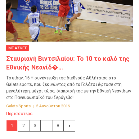
ΜΠΑΣΚΕΤ
Σταυριανή Βιντσιλαίου: Το 10 το καλό της
Εθνικής Νεανίδ�...
Το είδαν: 16 Η συνέντευξη της διεθνούς Αθλήτριας στο
Galatsisports, που ξεκινώντας από το Γαλάτσι έφτασε στη
μεγαλύτερη, μέχρι τώρα, διάκρισή της με την Εθνική Νεανίδων
στο Πανευρωπαϊκό του Σεράγεβο! ...
GalatsiSports
5 Αυγούστου 2016
Περισσότερα
1
2
3
...
8